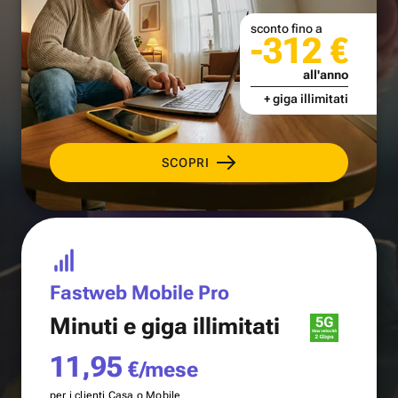
sconto fino a
-312 €
all'anno
+ giga illimitati
SCOPRI
Fastweb Mobile Pro
Minuti e
giga illimitati
11,95
€/mese
per i clienti Casa o Mobile