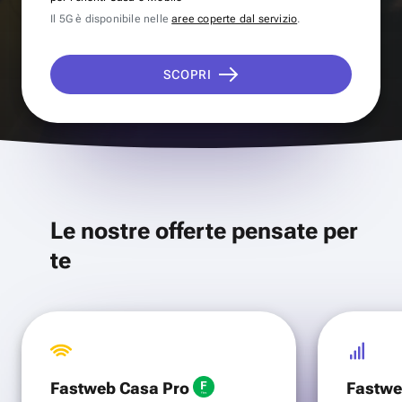
Il 5G è disponibile nelle
aree coperte dal servizio
.
SCOPRI
Le nostre offerte pensate per
te
Fastweb Casa Pro
Fastwe