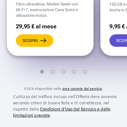
Fibra ultraveloce, Modem Seven con
150 GB e mi
Wi‑Fi 7, assicurazione Casa Quixa e
Anche in 
attivazione inclusi.
29
,95 €
al mese
9
,95 €
SCOPRI
SCOP
Il 5G è disponibile nelle
aree coperte dal servizio
.
L’utilizzo del traffico incluso nell’Offerta deve avvenire
secondo criteri di buona fede e di correttezza, nel
rispetto delle
Condizioni d’Uso del Servizio e delle
limitazioni previste
.