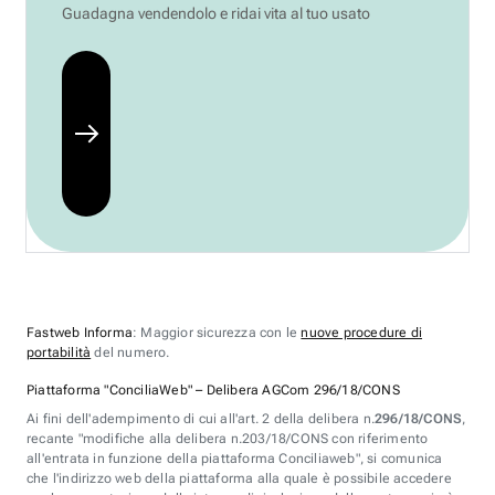
Guadagna vendendolo e ridai vita al tuo usato
Fastweb Informa
: Maggior sicurezza con le
nuove procedure di
portabilità
del numero.
Piattaforma "ConciliaWeb" – Delibera AGCom 296/18/CONS
Ai fini dell'adempimento di cui all'art. 2 della delibera n.
296/18/CONS
,
recante "modifiche alla delibera n.203/18/CONS con riferimento
all'entrata in funzione della piattaforma Conciliaweb", si comunica
che l'indirizzo web della piattaforma alla quale è possibile accedere