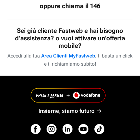
oppure chiama il 146
Sei già cliente Fastweb e hai bisogno
d’assistenza? o vuoi attivare un’offerta
mobile?
Accedi alla tua
Area Clienti MyFastweb
, ti basta un click
e ti richiamiamo subito!
Insieme, siamo futuro