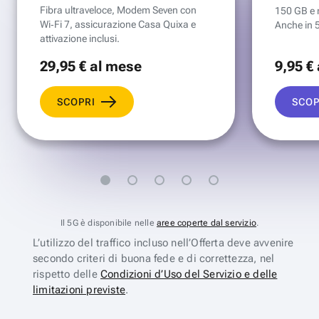
Fibra ultraveloce, Modem Seven con
150 GB e mi
Wi‑Fi 7, assicurazione Casa Quixa e
Anche in 
attivazione inclusi.
29
,95 €
al mese
9
,95 €
SCOPRI
SCOP
Il 5G è disponibile nelle
aree coperte dal servizio
.
L’utilizzo del traffico incluso nell’Offerta deve avvenire
secondo criteri di buona fede e di correttezza, nel
rispetto delle
Condizioni d’Uso del Servizio e delle
limitazioni previste
.