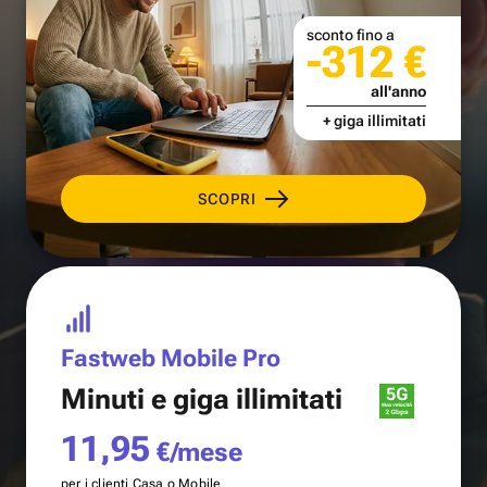
sconto fino a
-312 €
all'anno
+ giga illimitati
SCOPRI
Fastweb Mobile Pro
Minuti e
giga illimitati
11,95
€/mese
per i clienti Casa o Mobile