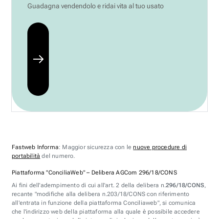
Guadagna vendendolo e ridai vita al tuo usato
Fastweb Informa
: Maggior sicurezza con le
nuove procedure di
portabilità
del numero.
Piattaforma "ConciliaWeb" – Delibera AGCom 296/18/CONS
Ai fini dell'adempimento di cui all'art. 2 della delibera n.
296/18/CONS
,
recante "modifiche alla delibera n.203/18/CONS con riferimento
all'entrata in funzione della piattaforma Conciliaweb", si comunica
che l'indirizzo web della piattaforma alla quale è possibile accedere