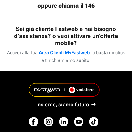
oppure chiama il 146
Sei già cliente Fastweb e hai bisogno
d’assistenza? o vuoi attivare un’offerta
mobile?
Accedi alla tua
Area Clienti MyFastweb
, ti basta un click
e ti richiamiamo subito!
Insieme, siamo futuro