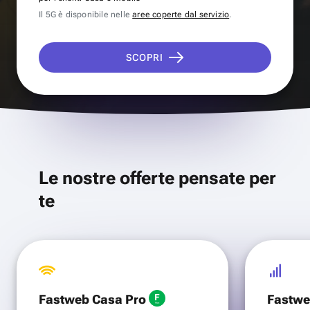
Il 5G è disponibile nelle
aree coperte dal servizio
.
SCOPRI
Le nostre offerte pensate per
te
Fastweb Casa Pro
Fastwe