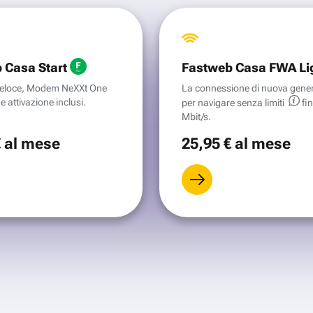
 Casa Start
Fastweb Casa FWA Li
aveloce, Modem NeXXt One
La connessione di nuova gene
e attivazione inclusi.
per navigare senza
limiti
fi
Mbit/s.
€
al mese
25
,95 €
al mese