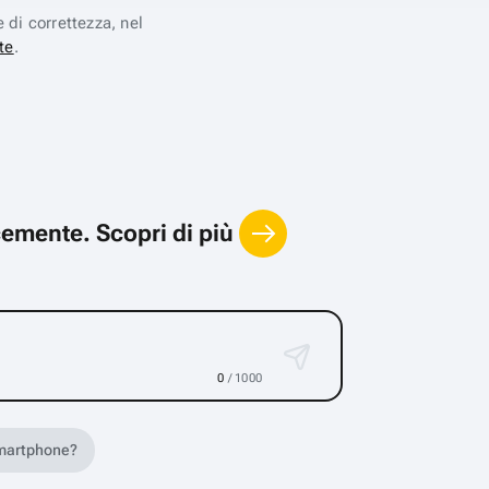
e di correttezza, nel
te
.
locemente.
Scopri di più
0
/ 1000
 smartphone?