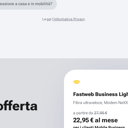
nessione a casa e in mobilità?
Leggi
l'informativa Privacy
.
Fastweb Business Lig
offerta
Fibra ultraveloce, Modem NeXXt 
a partire da
27,95 €
22,95 €
al mese
per i clienti Mobile Business