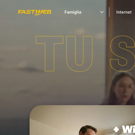
Famiglia
Internet
TU 
+ Wi