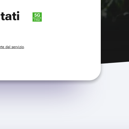
itati
te dal servizio
.