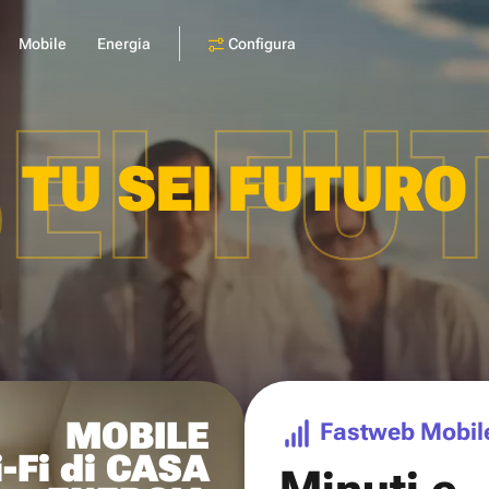
Configura
Mobile
Energia
SEI FU
TU SEI FUTURO
MOBILE
Fastweb Mobil
-Fi di CASA
Minuti e