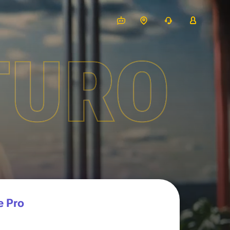
TURO
e Pro