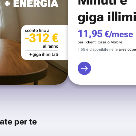
+ ENERGIA
giga illim
sconto fino a
11,95
€/mese
-312 €
per i clienti Casa o Mobile
all'anno
Il 5G è disponibile nelle
aree coper
+ giga illimitati
ate per te