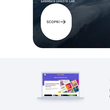
satellitare Direct to Cell.
SCOPRI