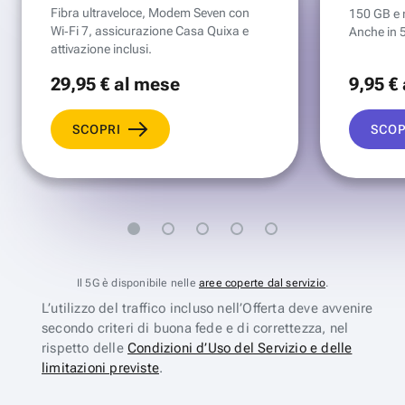
Fibra ultraveloce, Modem Seven con
150 GB e mi
Wi‑Fi 7, assicurazione Casa Quixa e
Anche in 
attivazione inclusi.
29
,95 €
al mese
9
,95 €
SCOPRI
SCOP
Il 5G è disponibile nelle
aree coperte dal servizio
.
L’utilizzo del traffico incluso nell’Offerta deve avvenire
secondo criteri di buona fede e di correttezza, nel
rispetto delle
Condizioni d’Uso del Servizio e delle
limitazioni previste
.