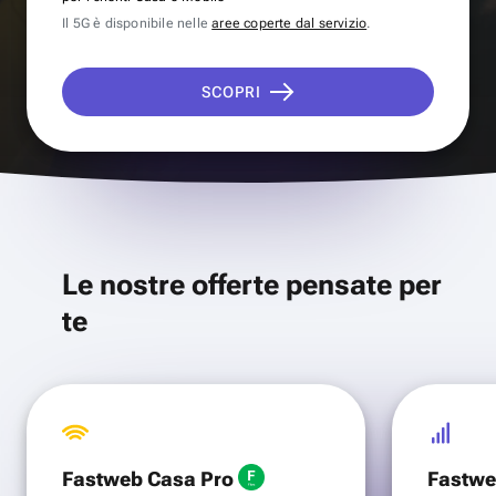
Il 5G è disponibile nelle
aree coperte dal servizio
.
SCOPRI
Le nostre offerte pensate per
te
Fastweb Casa Pro
Fastwe