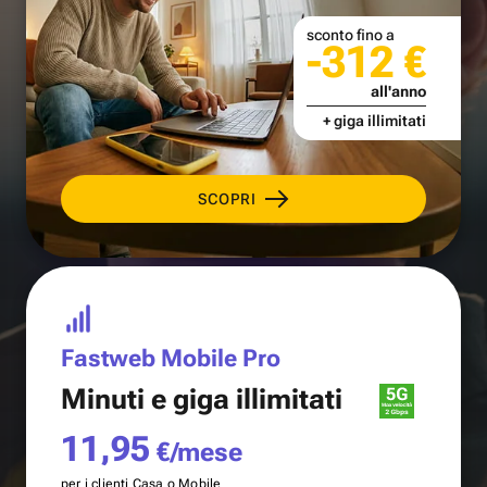
sconto fino a
-312 €
all'anno
+ giga illimitati
SCOPRI
Fastweb Mobile Pro
Minuti e
giga illimitati
11,95
€/mese
per i clienti Casa o Mobile