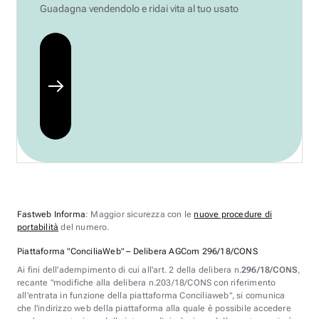
Guadagna vendendolo e ridai vita al tuo usato
Fastweb Informa
: Maggior sicurezza con le
nuove procedure di
portabilità
del numero.
Piattaforma "ConciliaWeb" – Delibera AGCom 296/18/CONS
Ai fini dell'adempimento di cui all'art. 2 della delibera n.
296/18/CONS
,
recante "modifiche alla delibera n.203/18/CONS con riferimento
all'entrata in funzione della piattaforma Conciliaweb", si comunica
che l'indirizzo web della piattaforma alla quale è possibile accedere