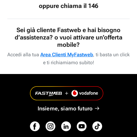
oppure chiama il 146
Sei già cliente Fastweb e hai bisogno
d’assistenza? o vuoi attivare un’offerta
mobile?
Accedi alla tua
Area Clienti MyFastweb
, ti basta un click
e ti richiamiamo subito!
Insieme, siamo futuro