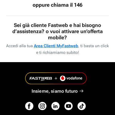
oppure chiama il 146
Sei già cliente Fastweb e hai bisogno
d’assistenza? o vuoi attivare un’offerta
mobile?
Accedi alla tua
Area Clienti MyFastweb
, ti basta un click
e ti richiamiamo subito!
Insieme, siamo futuro