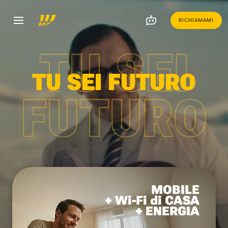
RICHIAMAMI
TU SEI
TU SEI FUTURO
FUTURO
MOBILE
+ Wi-Fi di CASA
+ ENERGIA