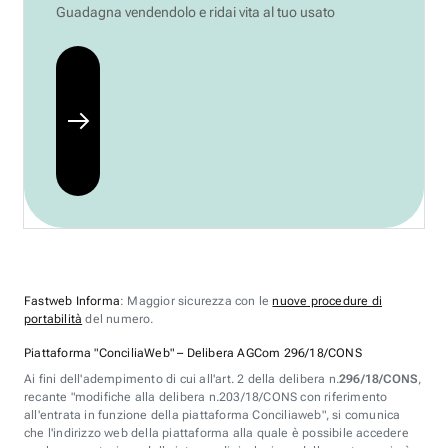
Guadagna vendendolo e ridai vita al tuo usato
Fastweb Informa
: Maggior sicurezza con le
nuove procedure di
portabilità
del numero.
Piattaforma "ConciliaWeb" – Delibera AGCom 296/18/CONS
Ai fini dell'adempimento di cui all'art. 2 della delibera n.
296/18/CONS
,
recante "modifiche alla delibera n.203/18/CONS con riferimento
all'entrata in funzione della piattaforma Conciliaweb", si comunica
che l'indirizzo web della piattaforma alla quale è possibile accedere