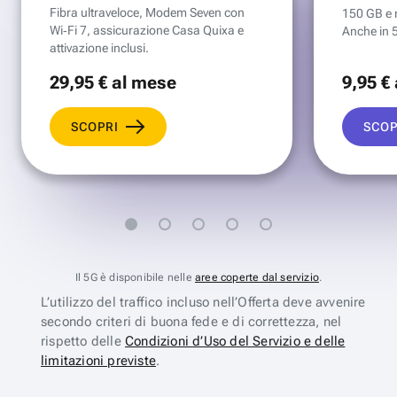
Fibra ultraveloce, Modem Seven con
150 GB e mi
Wi‑Fi 7, assicurazione Casa Quixa e
Anche in 
attivazione inclusi.
29
,95 €
al mese
9
,95 €
SCOPRI
SCOP
Il 5G è disponibile nelle
aree coperte dal servizio
.
L’utilizzo del traffico incluso nell’Offerta deve avvenire
secondo criteri di buona fede e di correttezza, nel
rispetto delle
Condizioni d’Uso del Servizio e delle
limitazioni previste
.