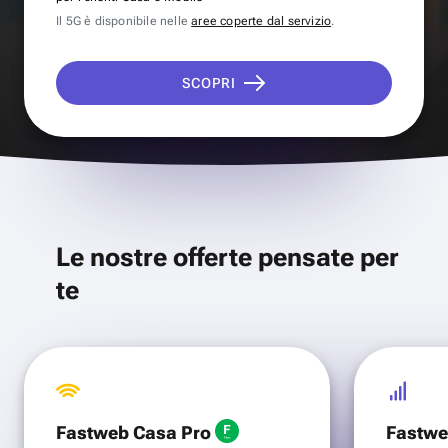
Il 5G è disponibile nelle
aree coperte dal servizio
.
SCOPRI
Le nostre offerte pensate per
te
Fastweb Casa Pro
Fastwe