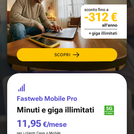
sconto fino a
-312 €
all'anno
+ giga illimitati
SCOPRI
Fastweb Mobile Pro
Minuti e
giga illimitati
11,95
€/mese
per i clienti Casa o Mobile