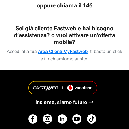
oppure chiama il 146
Sei già cliente Fastweb e hai bisogno
d’assistenza? o vuoi attivare un’offerta
mobile?
Accedi alla tua
Area Clienti MyFastweb
, ti basta un click
e ti richiamiamo subito!
Insieme, siamo futuro