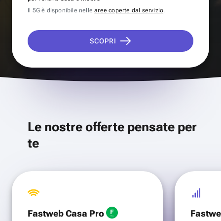
Il 5G è disponibile nelle
aree coperte dal servizio
.
SCOPRI
Le nostre offerte pensate per
te
Fastweb Casa Pro
Fastwe