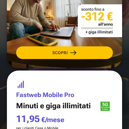
sconto fino a
-312 €
all'anno
+ giga illimitati
SCOPRI
Fastweb Mobile Pro
Minuti e
giga illimitati
11,95
€/mese
per i clienti Casa o Mobile