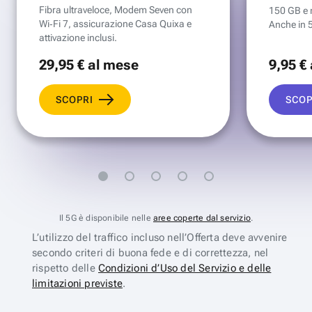
Fibra ultraveloce, Modem Seven con
150 GB e mi
Wi‑Fi 7, assicurazione Casa Quixa e
Anche in 
attivazione inclusi.
29
,95 €
al mese
9
,95 €
SCOPRI
SCOP
Il 5G è disponibile nelle
aree coperte dal servizio
.
L’utilizzo del traffico incluso nell’Offerta deve avvenire
secondo criteri di buona fede e di correttezza, nel
rispetto delle
Condizioni d’Uso del Servizio e delle
limitazioni previste
.