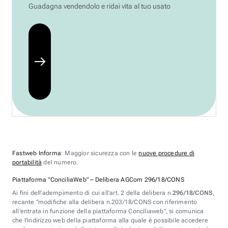
Guadagna vendendolo e ridai vita al tuo usato
Fastweb Informa
: Maggior sicurezza con le
nuove procedure di
portabilità
del numero.
Piattaforma "ConciliaWeb" – Delibera AGCom 296/18/CONS
Ai fini dell'adempimento di cui all'art. 2 della delibera n.
296/18/CONS
,
recante "modifiche alla delibera n.203/18/CONS con riferimento
all'entrata in funzione della piattaforma Conciliaweb", si comunica
che l'indirizzo web della piattaforma alla quale è possibile accedere