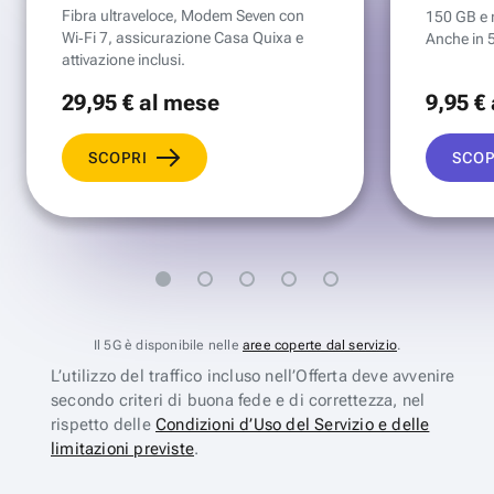
Fibra ultraveloce, Modem Seven con
150 GB e mi
Wi‑Fi 7, assicurazione Casa Quixa e
Anche in 
attivazione inclusi.
29
,95 €
al mese
9
,95 €
SCOPRI
SCOP
Il 5G è disponibile nelle
aree coperte dal servizio
.
L’utilizzo del traffico incluso nell’Offerta deve avvenire
secondo criteri di buona fede e di correttezza, nel
rispetto delle
Condizioni d’Uso del Servizio e delle
limitazioni previste
.