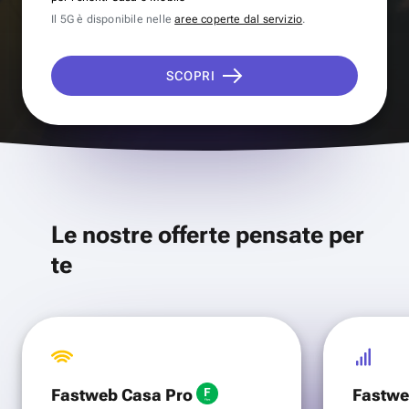
Il 5G è disponibile nelle
aree coperte dal servizio
.
SCOPRI
Le nostre offerte pensate per
te
Fastweb Casa Pro
Fastwe