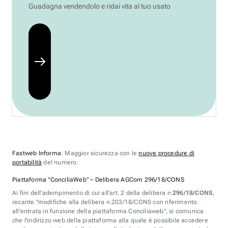
Guadagna vendendolo e ridai vita al tuo usato
Fastweb Informa
: Maggior sicurezza con le
nuove procedure di
portabilità
del numero.
Piattaforma "ConciliaWeb" – Delibera AGCom 296/18/CONS
Ai fini dell'adempimento di cui all'art. 2 della delibera n.
296/18/CONS
,
recante "modifiche alla delibera n.203/18/CONS con riferimento
all'entrata in funzione della piattaforma Conciliaweb", si comunica
che l'indirizzo web della piattaforma alla quale è possibile accedere