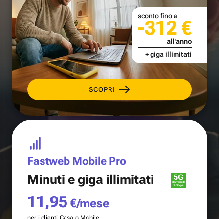
sconto fino a
-312 €
all'anno
+ giga illimitati
SCOPRI
Fastweb Mobile Pro
Minuti e
giga illimitati
11,95
€/mese
per i clienti Casa o Mobile