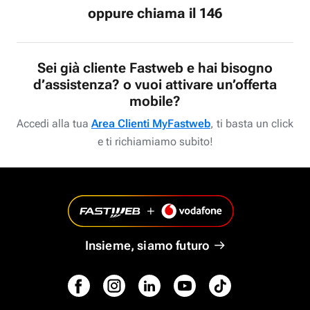
oppure chiama il 146
Sei già cliente Fastweb e hai bisogno
d’assistenza? o vuoi attivare un’offerta
mobile?
Accedi alla tua
Area Clienti MyFastweb
, ti basta un click
e ti richiamiamo subito!
Insieme, siamo futuro