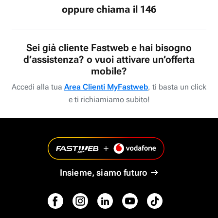
oppure chiama il 146
Sei già cliente Fastweb e hai bisogno
d’assistenza? o vuoi attivare un’offerta
mobile?
Accedi alla tua
Area Clienti MyFastweb
, ti basta un click
e ti richiamiamo subito!
Insieme, siamo futuro