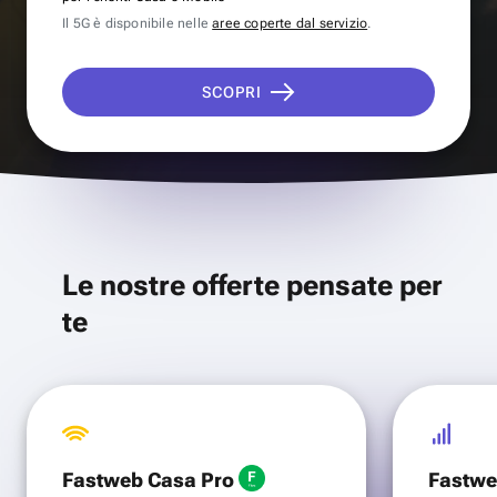
Il 5G è disponibile nelle
aree coperte dal servizio
.
SCOPRI
Le nostre offerte pensate per
te
Fastweb Casa Pro
Fastwe