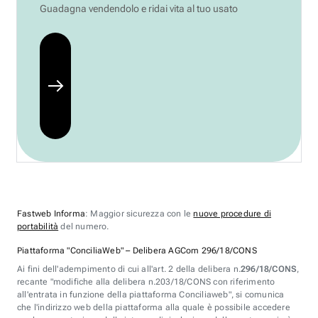
Guadagna vendendolo e ridai vita al tuo usato
Fastweb Informa
: Maggior sicurezza con le
nuove procedure di
portabilità
del numero.
Piattaforma "ConciliaWeb" – Delibera AGCom 296/18/CONS
Ai fini dell'adempimento di cui all'art. 2 della delibera n.
296/18/CONS
,
recante "modifiche alla delibera n.203/18/CONS con riferimento
all'entrata in funzione della piattaforma Conciliaweb", si comunica
che l'indirizzo web della piattaforma alla quale è possibile accedere