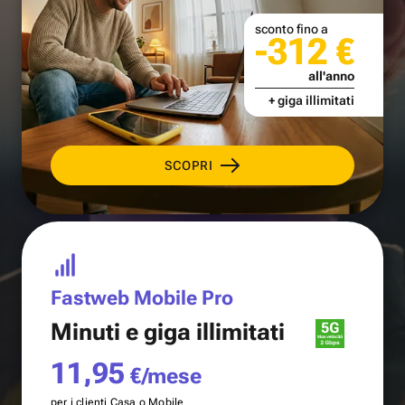
sconto fino a
-312 €
all'anno
+ giga illimitati
SCOPRI
Fastweb Mobile Pro
Minuti e
giga illimitati
11,95
€/mese
per i clienti Casa o Mobile