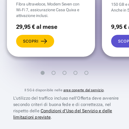
Fibra ultraveloce, Modem Seven con
150 GB e mi
Wi‑Fi 7, assicurazione Casa Quixa e
Anche in 
attivazione inclusi.
29
,95 €
al mese
9
,95 €
SCOPRI
SCOP
Il 5G è disponibile nelle
aree coperte dal servizio
.
L’utilizzo del traffico incluso nell’Offerta deve avvenire
secondo criteri di buona fede e di correttezza, nel
rispetto delle
Condizioni d’Uso del Servizio e delle
limitazioni previste
.