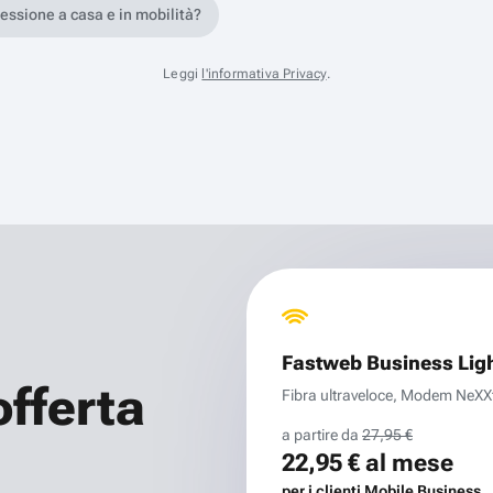
nessione a casa e in mobilità?
Leggi
l'informativa Privacy
.
Fastweb Business Lig
offerta
Fibra ultraveloce, Modem NeXXt 
a partire da
27,95 €
22,95 €
al mese
per i clienti Mobile Business