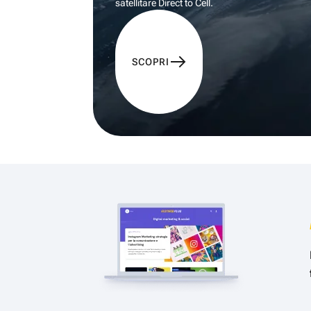
satellitare Direct to Cell.
SCOPRI