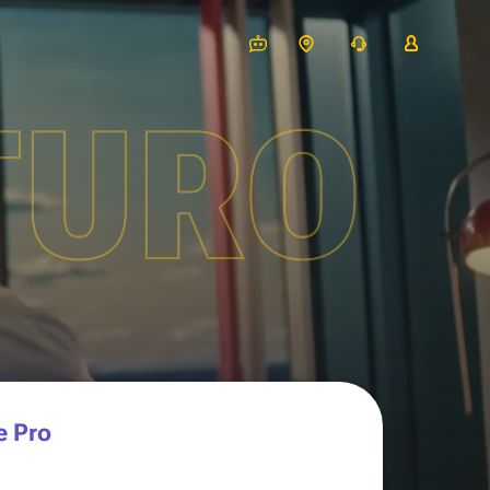
TURO
e Pro