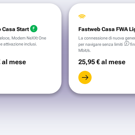
 Casa Start
Fastweb Casa FWA Li
aveloce, Modem NeXXt One
La connessione di nuova gene
e attivazione inclusi.
per navigare senza
limiti
fi
Mbit/s.
€
al mese
25
,95 €
al mese