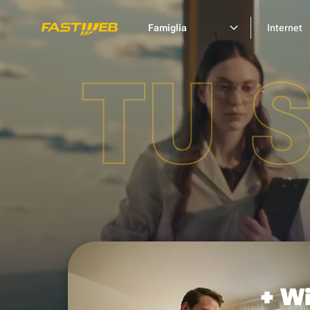
Famiglia
Internet
TU 
+ Wi