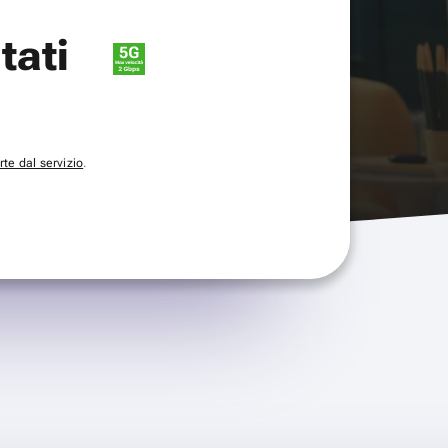
itati
te dal servizio
.