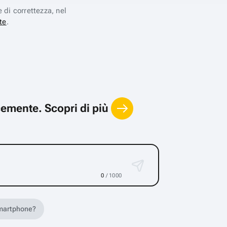
e di correttezza, nel
te
.
locemente.
Scopri di più
0
/ 1000
 smartphone?