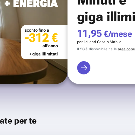
+ ENERGIA
giga illim
sconto fino a
11,95
€/mese
-312 €
per i clienti Casa o Mobile
all'anno
Il 5G è disponibile nelle
aree coper
+ giga illimitati
ate per te