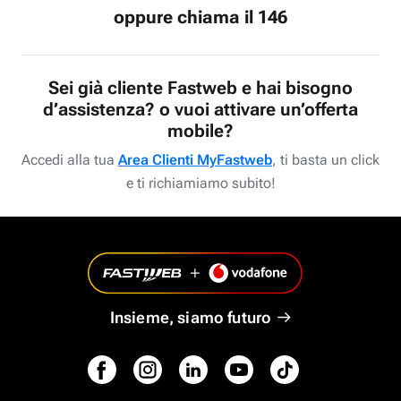
oppure chiama il 146
Sei già cliente Fastweb e hai bisogno
d’assistenza? o vuoi attivare un’offerta
mobile?
Accedi alla tua
Area Clienti MyFastweb
, ti basta un click
e ti richiamiamo subito!
Insieme, siamo futuro