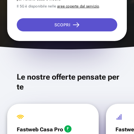
Il 5G è disponibile nelle
aree coperte dal servizio
.
SCOPRI
Le nostre offerte pensate per
te
Fastweb Casa Pro
Fastwe