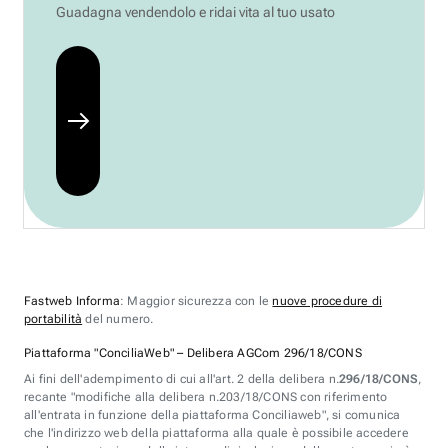
Guadagna vendendolo e ridai vita al tuo usato
Fastweb Informa
: Maggior sicurezza con le
nuove procedure di
portabilità
del numero.
Piattaforma "ConciliaWeb" – Delibera AGCom 296/18/CONS
Ai fini dell'adempimento di cui all'art. 2 della delibera n.
296/18/CONS
,
recante "modifiche alla delibera n.203/18/CONS con riferimento
all'entrata in funzione della piattaforma Conciliaweb", si comunica
che l'indirizzo web della piattaforma alla quale è possibile accedere