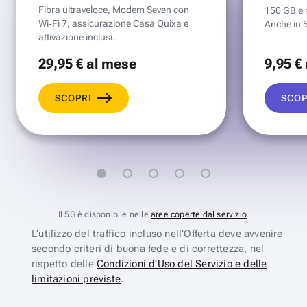
Fibra ultraveloce, Modem Seven con
150 GB e mi
Wi‑Fi 7, assicurazione Casa Quixa e
Anche in 
attivazione inclusi.
29
,95 €
al mese
9
,95 €
SCOPRI
SCOP
Il 5G è disponibile nelle
aree coperte dal servizio
.
L’utilizzo del traffico incluso nell’Offerta deve avvenire
secondo criteri di buona fede e di correttezza, nel
rispetto delle
Condizioni d’Uso del Servizio e delle
limitazioni previste
.