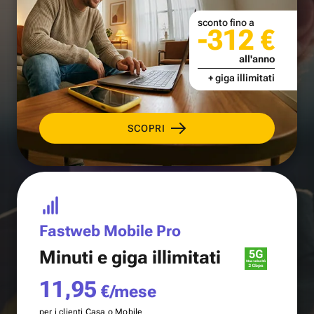
sconto fino a
-312 €
all'anno
+ giga illimitati
SCOPRI
Fastweb Mobile Pro
Minuti e
giga illimitati
11,95
€/mese
per i clienti Casa o Mobile