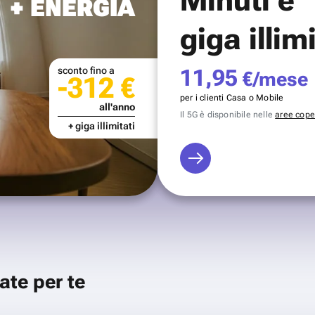
+ ENERGIA
giga illim
sconto fino a
11,95
€/mese
-312 €
per i clienti Casa o Mobile
all'anno
Il 5G è disponibile nelle
aree coper
+ giga illimitati
ate per te