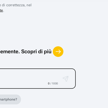
e di correttezza, nel
te
.
locemente.
Scopri di più
0
/ 1000
 smartphone?