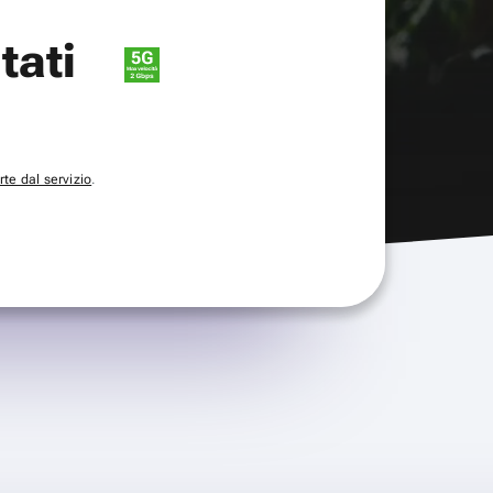
itati
te dal servizio
.