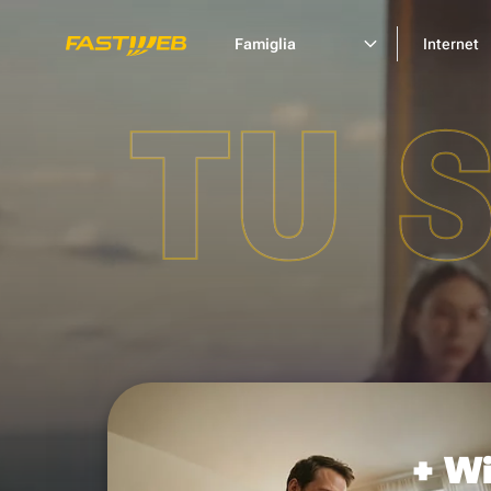
Famiglia
Internet
TU 
+ Wi