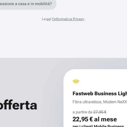
nessione a casa e in mobilità?
Leggi
l'informativa Privacy
.
Fastweb Business Lig
offerta
Fibra ultraveloce, Modem NeXXt 
a partire da
27,95 €
22,95 €
al mese
per i clienti Mobile Business