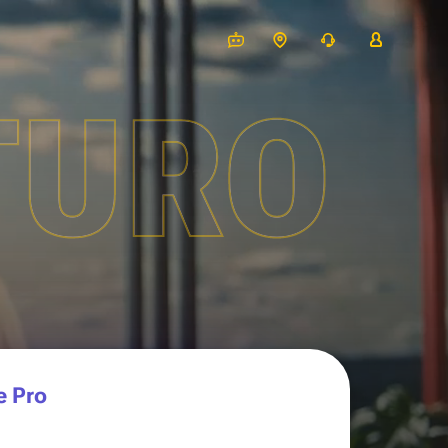
TURO
e Pro