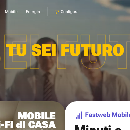
Configura
Mobile
Energia
SEI FU
TU SEI FUTURO
MOBILE
Fastweb Mobil
-Fi di CASA
Minuti e