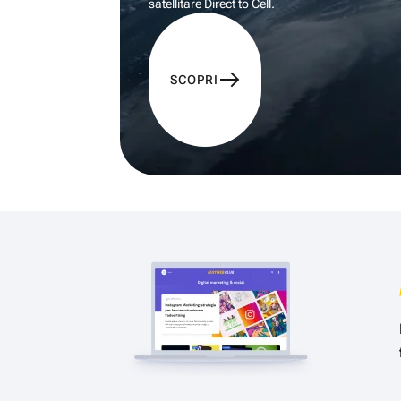
satellitare Direct to Cell.
SCOPRI