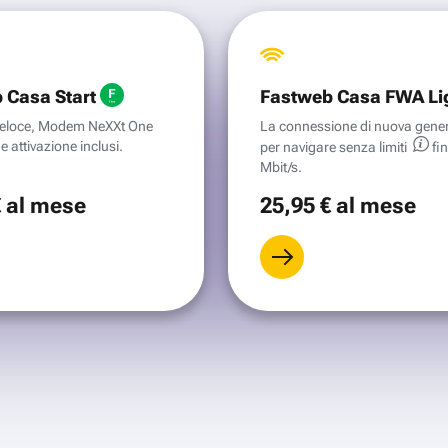
 Casa Start
Fastweb Casa FWA Li
aveloce, Modem NeXXt One
La connessione di nuova gene
e attivazione inclusi.
per navigare senza
limiti
fi
Mbit/s.
€
al mese
25
,95 €
al mese