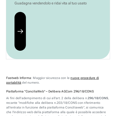
Guadagna vendendolo e ridai vita al tuo usato
Fastweb Informa
: Maggior sicurezza con le
nuove procedure di
portabilità
del numero.
Piattaforma "ConciliaWeb" – Delibera AGCom 296/18/CONS
Ai fini dell'adempimento di cui all'art. 2 della delibera n.
296/18/CONS
,
recante "modifiche alla delibera n.203/18/CONS con riferimento
all'entrata in funzione della piattaforma Conciliaweb", si comunica
che l'indirizzo web della piattaforma alla quale è possibile accedere