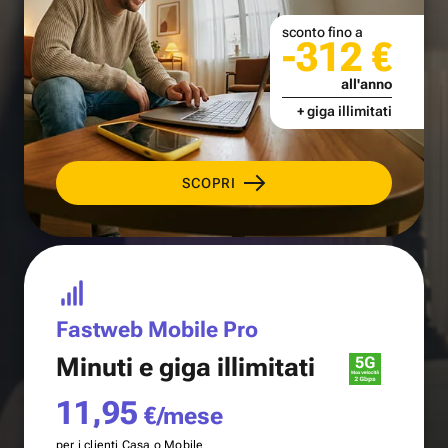
sconto fino a
-312 €
all'anno
+ giga illimitati
SCOPRI
Fastweb Mobile Pro
Minuti e
giga illimitati
11,95
€/mese
per i clienti Casa o Mobile