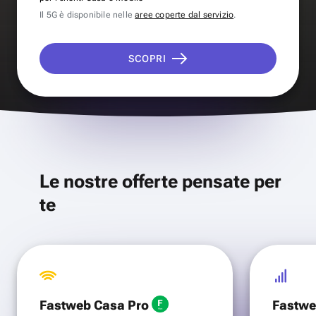
Il 5G è disponibile nelle
aree coperte dal servizio
.
SCOPRI
Le nostre offerte pensate per
te
Fastweb Casa Pro
Fastwe