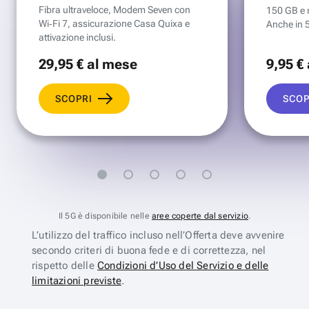
Fibra ultraveloce, Modem Seven con
150 GB e mi
Wi‑Fi 7, assicurazione Casa Quixa e
Anche in 
attivazione inclusi.
29
,95 €
al mese
9
,95 €
SCOPRI
SCOP
Il 5G è disponibile nelle
aree coperte dal servizio
.
L’utilizzo del traffico incluso nell’Offerta deve avvenire
secondo criteri di buona fede e di correttezza, nel
rispetto delle
Condizioni d’Uso del Servizio e delle
limitazioni previste
.