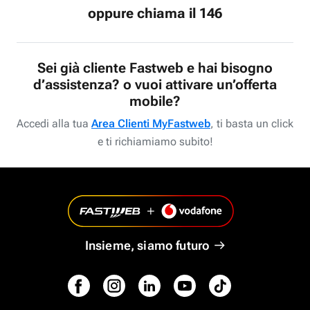
oppure chiama il 146
Sei già cliente Fastweb e hai bisogno
d’assistenza? o vuoi attivare un’offerta
mobile?
Accedi alla tua
Area Clienti MyFastweb
, ti basta un click
e ti richiamiamo subito!
Insieme, siamo futuro