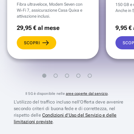
Fibra ultraveloce, Modem Seven con
150 GB e mi
Wi‑Fi 7, assicurazione Casa Quixa e
Anche in 
attivazione inclusi.
29
,95 €
al mese
9
,95 €
SCOPRI
SCOP
Il 5G è disponibile nelle
aree coperte dal servizio
.
L’utilizzo del traffico incluso nell’Offerta deve avvenire
secondo criteri di buona fede e di correttezza, nel
rispetto delle
Condizioni d’Uso del Servizio e delle
limitazioni previste
.