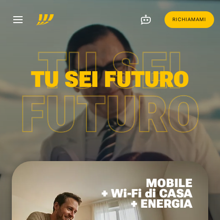
RICHIAMAMI
TU SEI
TU SEI FUTURO
FUTURO
MOBILE
+ Wi-Fi di CASA
+ ENERGIA