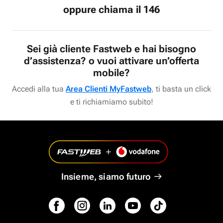
oppure chiama il 146
Sei già cliente Fastweb e hai bisogno
d’assistenza? o vuoi attivare un’offerta
mobile?
Accedi alla tua
Area Clienti MyFastweb
, ti basta un click
e ti richiamiamo subito!
Insieme, siamo futuro