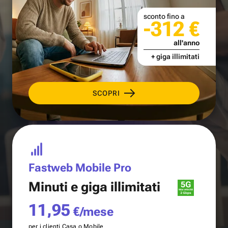
sconto fino a
-312 €
all'anno
+ giga illimitati
SCOPRI
Fastweb Mobile Pro
Minuti e
giga illimitati
11,95
€/mese
per i clienti Casa o Mobile