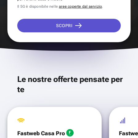
Il 5G è disponibile nelle
aree coperte dal servizio
.
SCOPRI
Le nostre offerte pensate per
te
Fastweb Casa Pro
Fastwe