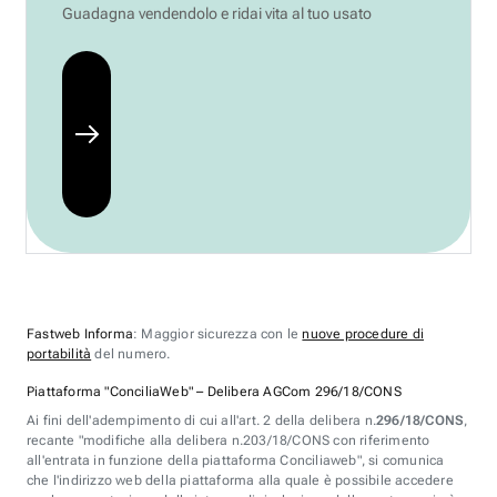
Guadagna vendendolo e ridai vita al tuo usato
Fastweb Informa
: Maggior sicurezza con le
nuove procedure di
portabilità
del numero.
Piattaforma "ConciliaWeb" – Delibera AGCom 296/18/CONS
Ai fini dell'adempimento di cui all'art. 2 della delibera n.
296/18/CONS
,
recante "modifiche alla delibera n.203/18/CONS con riferimento
all'entrata in funzione della piattaforma Conciliaweb", si comunica
che l'indirizzo web della piattaforma alla quale è possibile accedere