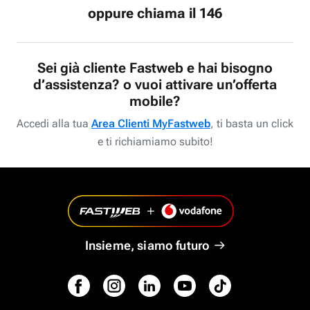
oppure chiama il 146
Sei già cliente Fastweb e hai bisogno
d’assistenza? o vuoi attivare un’offerta
mobile?
Accedi alla tua
Area Clienti MyFastweb
, ti basta un click
e ti richiamiamo subito!
Insieme, siamo futuro