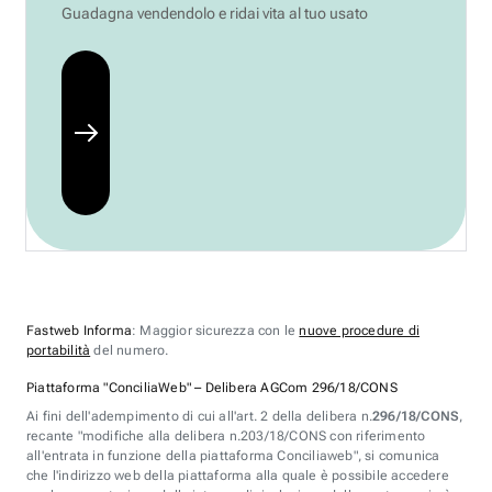
Guadagna vendendolo e ridai vita al tuo usato
Fastweb Informa
: Maggior sicurezza con le
nuove procedure di
portabilità
del numero.
Piattaforma "ConciliaWeb" – Delibera AGCom 296/18/CONS
Ai fini dell'adempimento di cui all'art. 2 della delibera n.
296/18/CONS
,
recante "modifiche alla delibera n.203/18/CONS con riferimento
all'entrata in funzione della piattaforma Conciliaweb", si comunica
che l'indirizzo web della piattaforma alla quale è possibile accedere