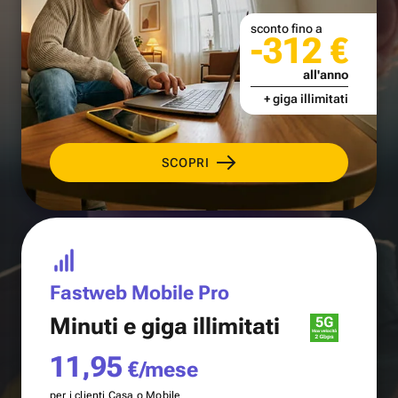
sconto fino a
-312 €
all'anno
+ giga illimitati
SCOPRI
Fastweb Mobile Pro
Minuti e
giga illimitati
11,95
€/mese
per i clienti Casa o Mobile