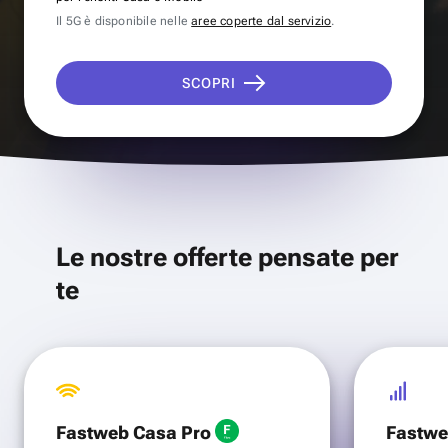
Il 5G è disponibile nelle
aree coperte dal servizio
.
SCOPRI
Le nostre offerte pensate per
te
Fastweb Casa Pro
Fastwe