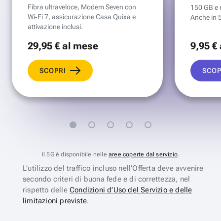
Fibra ultraveloce, Modem Seven con
150 GB e mi
Wi‑Fi 7, assicurazione Casa Quixa e
Anche in 
attivazione inclusi.
29
,95 €
al mese
9
,95 €
SCOPRI
SCOP
Il 5G è disponibile nelle
aree coperte dal servizio
.
L’utilizzo del traffico incluso nell’Offerta deve avvenire
secondo criteri di buona fede e di correttezza, nel
rispetto delle
Condizioni d’Uso del Servizio e delle
limitazioni previste
.