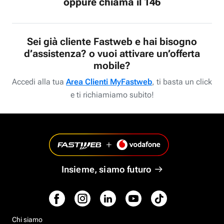
oppure chiama il 146
Sei già cliente Fastweb e hai bisogno
d’assistenza? o vuoi attivare un’offerta
mobile?
Accedi alla tua
Area Clienti MyFastweb
, ti basta un click
e ti richiamiamo subito!
Insieme, siamo futuro
Chi siamo