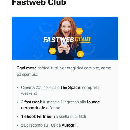
Fastweb Club
Ogni mese
richiedi tutti i vantaggi dedicate a te, come
ad esempio:
Cinema 2x1 nelle sale
The Space
, compresi i
weekend
2
fast track
al mese e 1 ingresso alla
lounge
aeroportuale
all’anno
1 ebook Feltrinelli
a scelta su 3 titoli
5€ di sconto su 10€ da
Autogrill