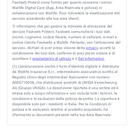
Fastweb Protect viene fornito per quanto concerne i servizi
Wallife Digital Care (App, Area Riservata e polizza) in
collaborazione con Wallife. Puoi richiedere la disattivazione del
servizio accedendo alla tua area clienti.
Ti informiamo che per gestire la richiesta di attivazione del
servizio Fastweb Protect, Fastweb comunicherà i tuoi dati
(nome, cognome, codice fiscale, numero di cellulare, e-mail e
codice cliente Fastweb) a Wallife. Pertanto, con l’attivazione del
servizio, dichiari di aver preso visione della
privacy
, accetti la
condivisione dei tuoi dati, confermi di aver preso visione e di
accettare il
regolamento di utilizzo
e il
Set informativo
.
(1)
L’assicurazione contro il furto d’identità digitale è distribuita
da Wallife Insurance S.r.l., intermediario assicurativo iscritto al
Registro Unico degli Intermediari Assicurativi con numero
A000710058, che distribuisce prodotti di UNIQA Versicherung
AG (Gruppo UNIQA). La descrizione riportata è una sintesi ed è
intesa solo a scopo informativo e non include tutti i termini, le
condizioni e le esclusioni della polizza descritta. La copertura è
disponibile solo per i residenti in Italia. Per le Condizioni di
polizza e le esclusioni relative al prodotto acquistato, fai
riferimento ai documenti presenti nella tua Area Riservata.