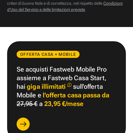
criteri di buona fede e di correttezza, nel rispetto delle
Condizioni
d’Uso del Servizio e delle limitazioni previste
.
OFFERTA CASA + MOBILE
Se acquisti Fastweb Mobile Pro
assieme a Fastweb Casa Start,
hai
giga illimitati
sull'offerta
Mobile e
l'offerta casa passa da
27,95 €
a
23,95 €/mese