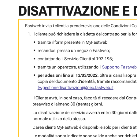
DISATTIVAZIONE E 
Fastweb invita i clienti a prendere visione delle Condizioni Co
Il cliente può richiedere la disdetta del contratto per la 
tramite il form presente in MyFastweb;
recandosi presso un negozio Fastweb;
contattando il Servizio Clienti al 192.193;
tramite un operatore, utilizzando il
Supporto Fastweb
per adesioni fino al 13/03/2022
, oltre ai canali sop
copia del documento d'identità, tramite raccomanda
fwgestionedisattivazioni@pec.fastweb.it
.
Il Cliente avrà, in ogni caso, facoltà di recedere dal C
preavviso di almeno 30 (trenta) giorni.
La disattivazione del servizio avverrà entro 30 giorni dalla
normale utilizzo dello stesso.
L’area clienti MyFastweb è disponibile solo per i clienti a
Le modalità sopra indicate sono valide anche per richiede