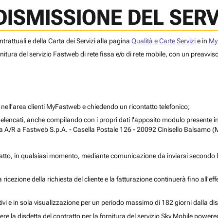
DISMISSIONE DEL SERV
ntrattuali e della Carta dei Servizi alla pagina
Qualità e Carte Servizi
e in
My
fornitura del servizio Fastweb di rete fissa e/o di rete mobile, con un preavvi
nell’area clienti MyFastweb e chiedendo un ricontatto telefonico;
ra elencati, anche compilando con i propri dati l'apposito modulo presente
ta A/R a
Fastweb S.p.A. - Casella Postale 126 - 20092 Cinisello Balsamo (
ontratto, in qualsiasi momento, mediante comunicazione da inviarsi secondo 
 ricezione della richiesta del cliente e la fatturazione continuerà fino all'eff
ttivi e in sola visualizzazione per un periodo massimo di 182 giorni dalla dis
re la disdetta del contratto per la fornitura del servizio Sky Mobile powere