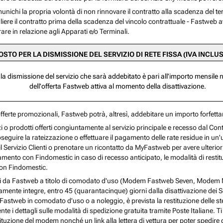
comunichi la propria volontà di non rinnovare il contratto alla scadenza del t
gliere il contratto prima della scadenza del vincolo contrattuale - Fastweb av
are in relazione agli Apparati e/o Terminali.
OSTO PER LA DISMISSIONE DEL SERVIZIO DI RETE FISSA (IVA INCLU
 la dismissione del servizio che sarà addebitato è pari all'importo mensil
dell'offerta Fastweb attiva al momento della disattivazione.
offerte promozionali, Fastweb potrà, altresì, addebitare un importo forfett
izi o prodotti offerti congiuntamente al servizio principale e recesso dal Cont
eguire la rateizzazione o effettuare il pagamento delle rate residue in un'u
 Servizio Clienti o prenotare un ricontatto da MyFastweb per avere ulterior
mento con Findomestic in caso di recesso anticipato, le modalità di restituz
 con Findomestic.
cessi da Fastweb a titolo di comodato d'uso (Modem Fastweb Seven, Mod
mente integre, entro 45 (quarantacinque) giorni dalla disattivazione dei Se
ti Fastweb in comodato d'uso o a noleggio, è prevista la restituzione delle st
 i dettagli sulle modalità di spedizione gratuita tramite Poste Italiane. Ti
stituzione del modem nonché un link alla lettera di vettura per poter spedire