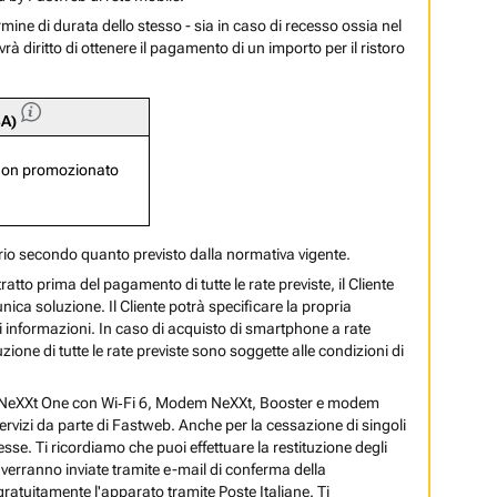
ermine di durata dello stesso - sia in caso di recesso ossia nel
rà diritto di ottenere il pagamento di un importo per il ristoro
SA)
e non promozionato
ario secondo quanto previsto dalla normativa vigente.
ratto prima del pagamento di tutte le rate previste, il Cliente
nica soluzione. Il Cliente potrà specificare la propria
i informazioni. In caso di acquisto di smartphone a rate
ione di tutte le rate previste sono soggette alle condizioni di
em NeXXt One con Wi‑Fi 6, Modem NeXXt, Booster e modem
rvizi da parte di Fastweb. Anche per la cessazione di singoli
esse. Ti ricordiamo che puoi effettuare la restituzione degli
 verranno inviate tramite e-mail di conferma della
 gratuitamente l'apparato tramite Poste Italiane. Ti