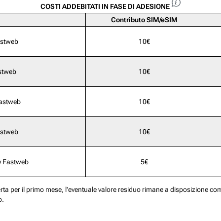
COSTI ADDEBITATI IN FASE DI ADESIONE
Contributo SIM/eSIM
astweb
10€
stweb
10€
Fastweb
10€
astweb
10€
y Fastweb
5€
erta per il primo mese, l'eventuale valore residuo rimane a disposizione come
o.