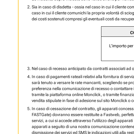
Sia in caso di disdetta - ossia nel caso in cui il cliente 
caso in cui il cliente comunichi la propria volontà di scio
dei costi sostenuti compresi gli eventuali costi da recuper
C
L'importo per
Nel caso di recesso anticipato da contratti associati ad 
In caso di pagamenti rateali relativi alla fornitura di serv
sarà tenuto a versare le rate mancanti, scegliendo se pros
preferenza nella comunicazione di recesso o contattare il
tramite la piattaforma online Monclick, o tramite finanzia
vendita stipulate in fase di adesione sul sito Monclick o
In caso di cessazione del contratto, gli apparati con
FASTGate) dovranno essere restituite a Fastweb, perfetta
servizi, a cui si accede attraverso l'utilizzo degli appara
apparati a seguito di una nostra comunicazione contenente
dismissione dei servizi ed SMS le indicazioni utili alla re