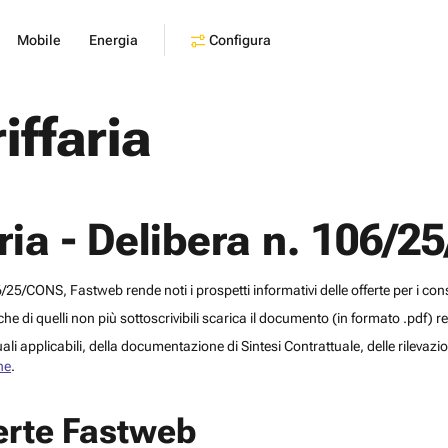
Configura
Mobile
Energia
iffaria
ria - Delibera n. 106/
5/CONS, Fastweb rende noti i prospetti informativi delle offerte per i co
i che di quelli non più sottoscrivibili scarica il documento (in formato
.pdf
) r
li applicabili, della documentazione di Sintesi Contrattuale, delle rilevazioni
he
.
ferte Fastweb