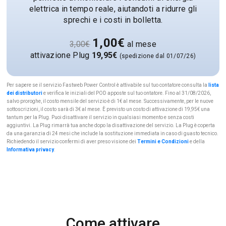
elettrica in tempo reale, aiutandoti a ridurre gli
sprechi e i costi in bolletta.
1,00€
3,00€
al mese
attivazione Plug
19,95€
(spedizione dal 01/07/26)
Per sapere se il servizio Fastweb Power Control è attivabile sul tuo contatore consulta la
lista
dei distributori
e verifica le iniziali del POD apposte sul tuo ontatore. Fino al 31/08/2026,
salvo proroghe, il costo mensile del servizio è di 1€ al mese. Successivamente, per le nuove
sottoscrizioni, il costo sarà di 3€ al mese. È previsto un costo di attivazione di 19,95€ una
tantum per la Plug. Puoi disattivare il servizio in qualsiasi momento e senza costi
aggiuntivi. La Plug rimarrà tua anche dopo la disattivazione del servizio. La Plug è coperta
da una garanzia di 24 mesi che include la sostituzione immediata in caso di guasto tecnico.
Richiedendo il servizio confermi di aver preso visione dei
Termini e Condizioni
e della
Informativa privacy
.
Come attivare