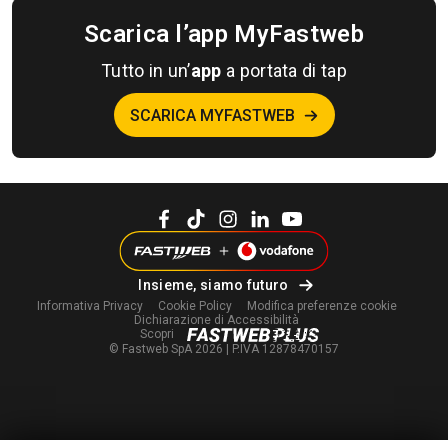
Scarica l’app MyFastweb
Tutto in un’
app
a portata di tap
SCARICA MYFASTWEB
Insieme, siamo futuro
Informativa Privacy
Cookie Policy
Modifica
preferenze cookie
Dichiarazione di Accessibilità
Scopri
© Fastweb SpA 2026 | P.IVA 12878470157