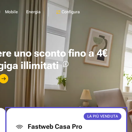
Configura
Mobile
Energia
ere uno
sconto fino a 4€
giga illimitati
LA PIÙ VENDUTA
Fastweb Casa Pro