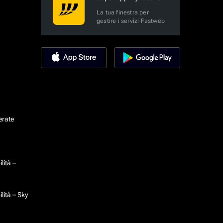
La tua finestra per
gestire i servizi Fastweb
erate
lità –
lità – Sky