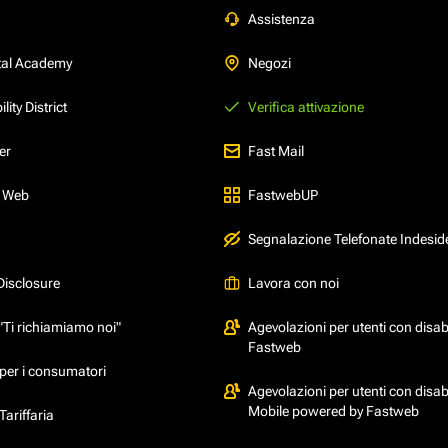
Assistenza
tal Academy
Negozi
ity District
Verifica attivazione
er
Fast Mail
l Web
FastwebUP
Segnalazione Telefonate Indesid
Disclosure
Lavora con noi
"Ti richiamiamo noi"
Agevolazioni per utenti con disabi
Fastweb
per i consumatori
Agevolazioni per utenti con disabi
Mobile powered by Fastweb
ariffaria