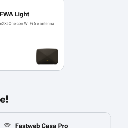
FWA Light
XXt One con Wi‑Fi 6 e antenna
e!
Fastweb Casa Pro