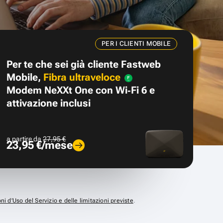
PER I CLIENTI MOBILE
Per te che sei già cliente Fastweb
Mobile,
Fibra ultraveloce
Modem NeXXt One con Wi‑Fi 6 e
attivazione inclusi
a partire da
27,95 €
23,95 €/mese
ni d’Uso del Servizio e delle limitazioni previste
.