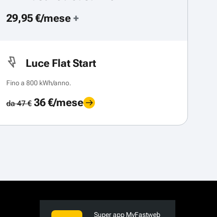
29,95 €/mese
+
Luce Flat Start
Fino a 800 kWh/anno.
36 €/mese
da 47 €
Super app MyFastweb