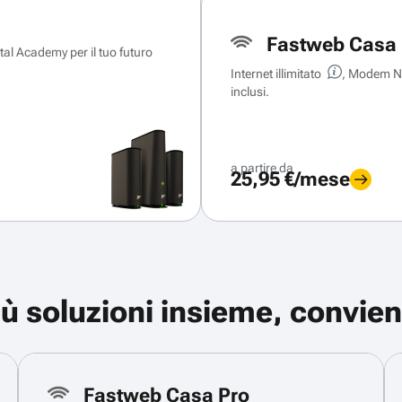
Fastweb Casa 
ital Academy per il tuo futuro
Internet illimitato
, Modem Ne
inclusi.
a partire da
25,95 €/mese
iù soluzioni insieme, convien
Fastweb Casa Pro