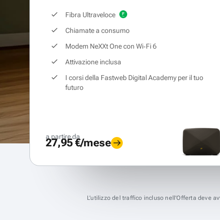
Fibra Ultraveloce
Chiamate a consumo
Modem NeXXt One con Wi‑Fi 6
Attivazione inclusa
I corsi della Fastweb Digital Academy per il tuo
futuro
a partire da
27,95 €/mese
L’utilizzo del traffico incluso nell’Offerta deve 