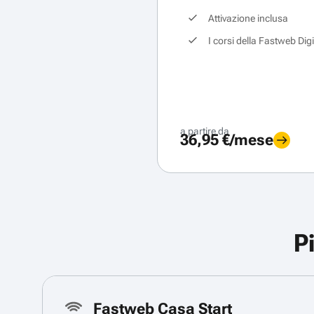
Attivazione inclusa
I corsi della Fastweb Dig
a partire da
36,95 €/mese
P
Fastweb Casa Start