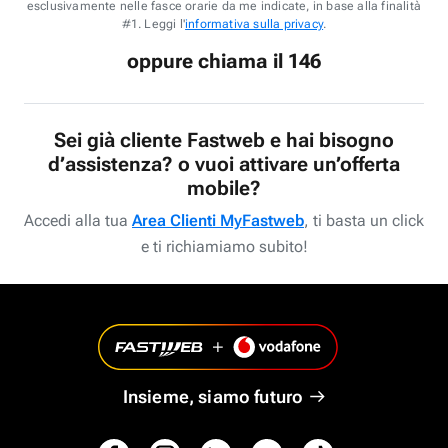
esclusivamente nelle fasce orarie da me indicate, in base alla finalità
#1. Leggi l'
informativa sulla privacy
.
oppure chiama il 146
Sei già cliente Fastweb e hai bisogno
d’assistenza? o vuoi attivare un’offerta
mobile?
Accedi alla tua
Area Clienti MyFastweb
, ti basta un click
e ti richiamiamo subito!
Insieme, siamo futuro