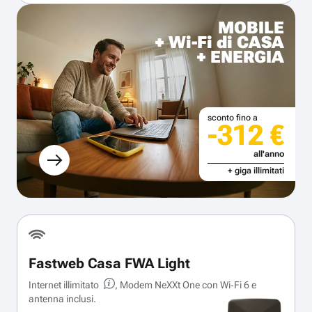
MOBILE
+ Wi-Fi di CASA
+ ENERGIA
sconto fino a
-312 €
all'anno
+ giga illimitati
Fastweb Casa FWA Light
Internet illimitato
, Modem NeXXt One con Wi‑Fi 6 e
antenna inclusi.