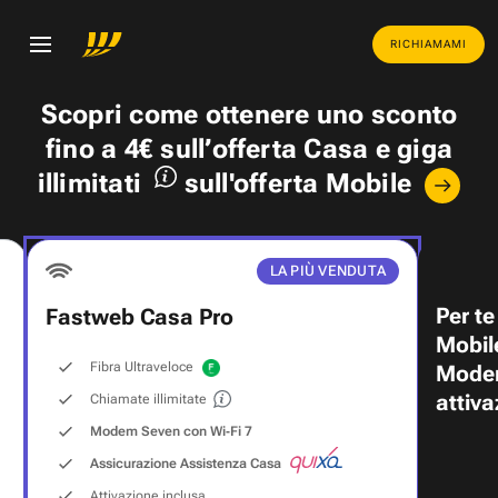
RICHIAMAMI
Scopri come ottenere uno
sconto
fino a 4€
sull’offerta Casa e
giga
illimitati
sull'offerta Mobile
LA PIÙ VENDUTA
Per te
Fastweb Casa Pro
Mobil
Fibra Ultraveloce
Modem
attiva
Chiamate illimitate
Modem Seven con Wi‑Fi 7
Assicurazione Assistenza Casa
Attivazione inclusa