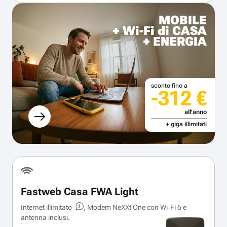
MOBILE
+ Wi-Fi di CASA
+ ENERGIA
sconto fino a
-312 €
all'anno
+ giga illimitati
Fastweb Casa FWA Light
Internet illimitato
, Modem NeXXt One con Wi‑Fi 6 e
antenna inclusi.