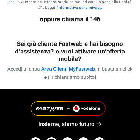
esclusivamente nelle fasce orarie da me indicate, in base alla finalità
#1. Leggi l'
informativa sulla privacy
.
oppure chiama il 146
Sei già cliente Fastweb e hai bisogno
d’assistenza? o vuoi attivare un’offerta
mobile?
Accedi alla tua
Area Clienti MyFastweb
, ti basta un click
e ti richiamiamo subito!
Insieme, siamo futuro