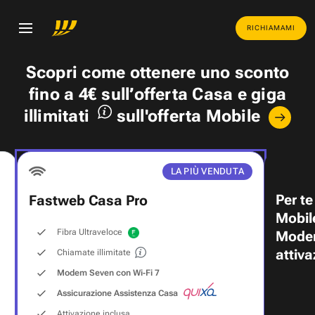
RICHIAMAMI
Scopri come ottenere uno
sconto
fino a 4€
sull’offerta Casa e
giga
illimitati
sull'offerta Mobile
LA PIÙ VENDUTA
Per te
Fastweb Casa Pro
Mobil
Fibra Ultraveloce
Modem
attiva
Chiamate illimitate
Modem Seven con Wi‑Fi 7
Assicurazione Assistenza Casa
Attivazione inclusa