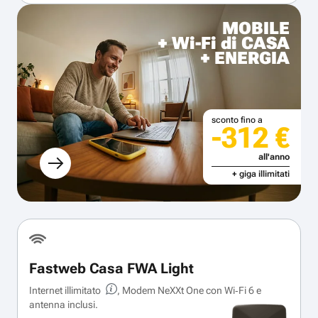
MOBILE
+ Wi-Fi di CASA
+ ENERGIA
sconto fino a
-312 €
all'anno
+ giga illimitati
Fastweb Casa FWA Light
Internet illimitato
, Modem NeXXt One con Wi‑Fi 6 e
antenna inclusi.