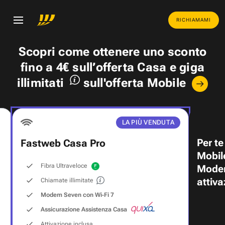
RICHIAMAMI
Scopri come ottenere uno
sconto
fino a 4€
sull’offerta Casa e
giga
illimitati
sull'offerta Mobile
LA PIÙ VENDUTA
Per te
Fastweb Casa Pro
Mobil
Fibra Ultraveloce
Modem
attiva
Chiamate illimitate
Modem Seven con Wi‑Fi 7
Assicurazione Assistenza Casa
Attivazione inclusa