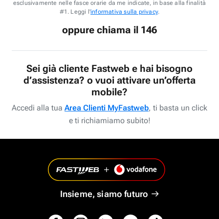
esclusivamente nelle fasce orarie da me indicate, in base alla finalità
#1. Leggi l'
informativa sulla privacy
.
oppure chiama il 146
Sei già cliente Fastweb e hai bisogno
d’assistenza? o vuoi attivare un’offerta
mobile?
Accedi alla tua
Area Clienti MyFastweb
, ti basta un click
e ti richiamiamo subito!
Insieme, siamo futuro