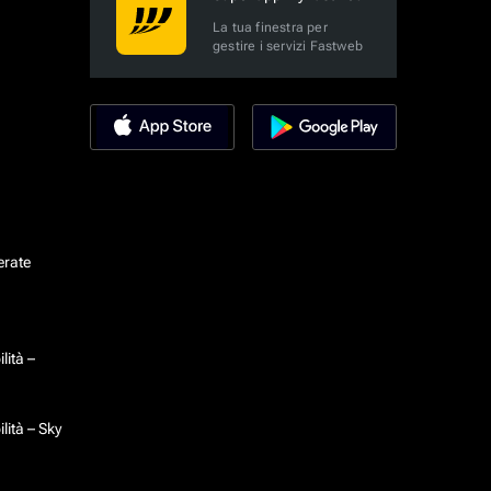
La tua finestra per
gestire i servizi Fastweb
erate
lità –
lità – Sky