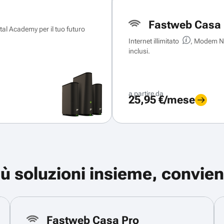
Fastweb Casa 
ital Academy per il tuo futuro
Internet illimitato
, Modem Ne
inclusi.
a partire da
25,95 €/mese
iù soluzioni insieme, convien
Fastweb Casa Pro