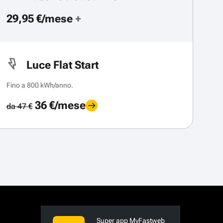
29,95 €/mese
+
Luce Flat Start
Fino a 800 kWh/anno.
36 €/mese
da 47 €
Super app MyFastweb