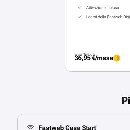
Attivazione inclusa
I corsi della Fastweb Dig
a partire da
36,95 €/mese
P
Fastweb Casa Start