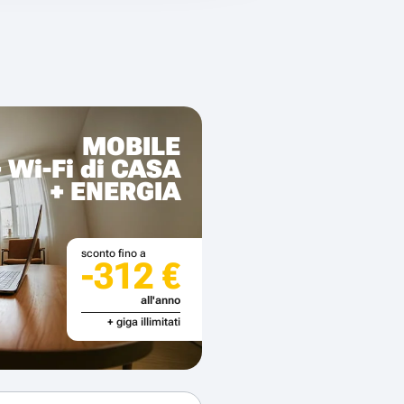
MOBILE
+ Wi-Fi di CASA
+ ENERGIA
sconto fino a
-312 €
all'anno
+ giga illimitati