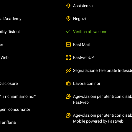
Assistenza
tal Academy
Negozi
ity District
Verifica attivazione
er
Fast Mail
l Web
FastwebUP
Segnalazione Telefonate Indesid
Disclosure
Lavora con noi
"Ti richiamiamo noi"
Agevolazioni per utenti con disabi
Fastweb
per i consumatori
Agevolazioni per utenti con disabi
Mobile powered by Fastweb
ariffaria