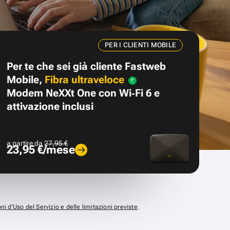
PER I CLIENTI MOBILE
Per te che sei già cliente Fastweb
Mobile,
Fibra ultraveloce
Modem NeXXt One con Wi‑Fi 6 e
attivazione inclusi
a partire da
27,95 €
23,95 €/mese
ni d’Uso del Servizio e delle limitazioni previste
.