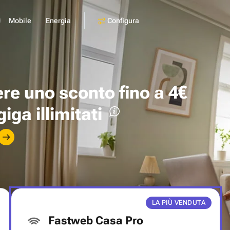
Configura
Mobile
Energia
ere uno
sconto fino a 4€
giga illimitati
LA PIÙ VENDUTA
Fastweb Casa Pro