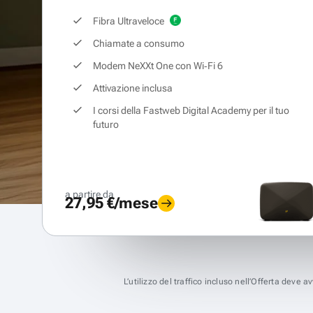
Fibra Ultraveloce
Chiamate a consumo
Modem NeXXt One con Wi‑Fi 6
Attivazione inclusa
I corsi della Fastweb Digital Academy per il tuo
futuro
a partire da
27,95 €/mese
L’utilizzo del traffico incluso nell’Offerta deve 