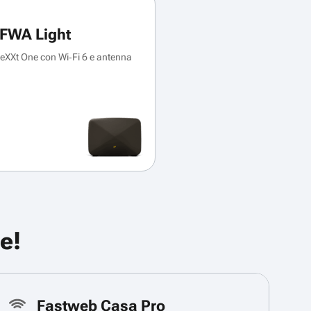
FWA Light
XXt One con Wi‑Fi 6 e antenna
e!
Fastweb Casa Pro