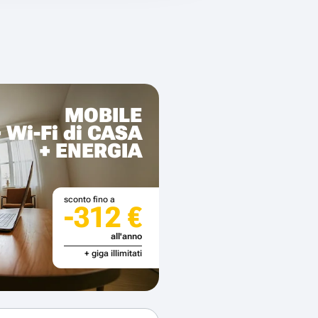
MOBILE
+ Wi-Fi di CASA
+ ENERGIA
sconto fino a
-312 €
all'anno
+ giga illimitati