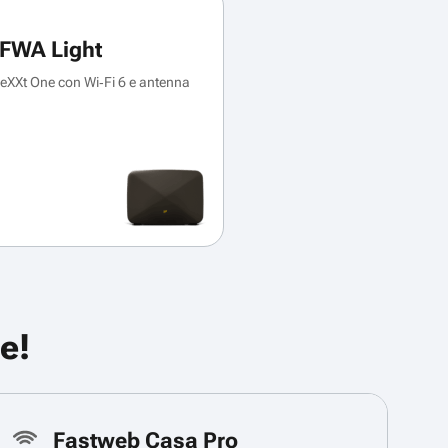
FWA Light
XXt One con Wi‑Fi 6 e antenna
e!
Fastweb Casa Pro