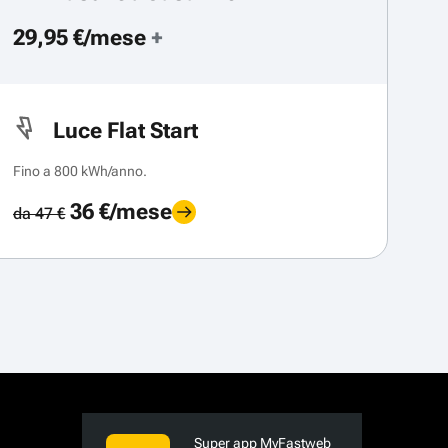
29,95 €/mese
+
Luce Flat Start
Fino a 800 kWh/anno.
36 €/mese
da 47 €
Super app MyFastweb