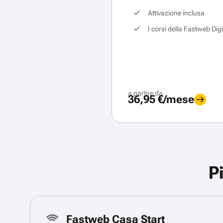
Attivazione inclusa
I corsi della Fastweb Dig
a partire da
36,95 €/mese
P
Fastweb Casa Start