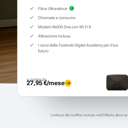
Fibra Ultraveloce
Chiamate a consumo
Modem NeXXt One con Wi‑Fi 6
Attivazione inclusa
I corsi della Fastweb Digital Academy per il tuo
futuro
a partire da
27,95 €/mese
L’utilizzo del traffico incluso nell’Offerta deve 