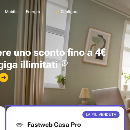
Configura
Mobile
Energia
ere uno
sconto fino a 4€
giga illimitati
LA PIÙ VENDUTA
Fastweb Casa Pro