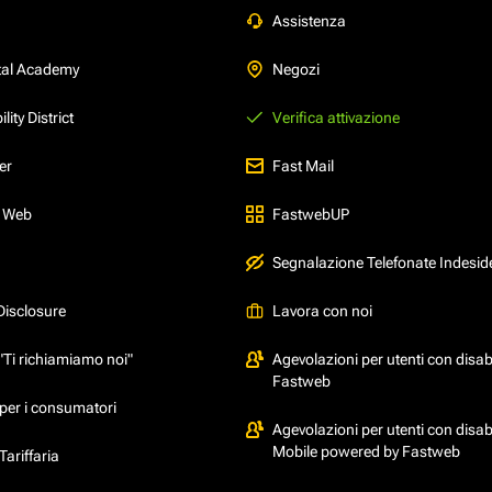
Assistenza
tal Academy
Negozi
ity District
Verifica attivazione
er
Fast Mail
l Web
FastwebUP
Segnalazione Telefonate Indesid
Disclosure
Lavora con noi
"Ti richiamiamo noi"
Agevolazioni per utenti con disabi
Fastweb
per i consumatori
Agevolazioni per utenti con disabi
Mobile powered by Fastweb
ariffaria