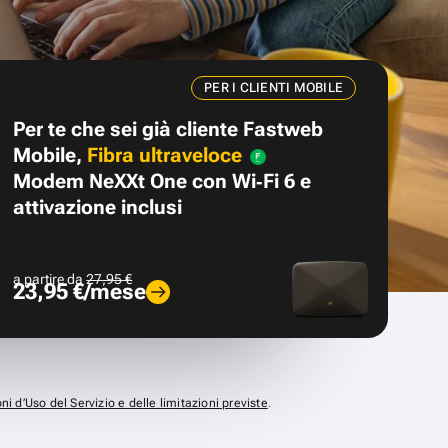
PER I CLIENTI MOBILE
Per te che sei già cliente Fastweb
Mobile,
Fibra ultraveloce
Modem NeXXt One con Wi‑Fi 6 e
attivazione inclusi
a partire da
27,95 €
23,95 €/mese
ni d’Uso del Servizio e delle limitazioni previste
.