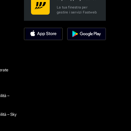
La tua finestra per
gestire i servizi Fastweb
erate
lità –
lità – Sky