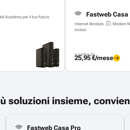
Fastweb Casa 
ital Academy per il tuo futuro
Internet illimitato
, Modem Ne
inclusi.
a partire da
25,95 €/mese
iù soluzioni insieme, convien
Fastweb Casa Pro