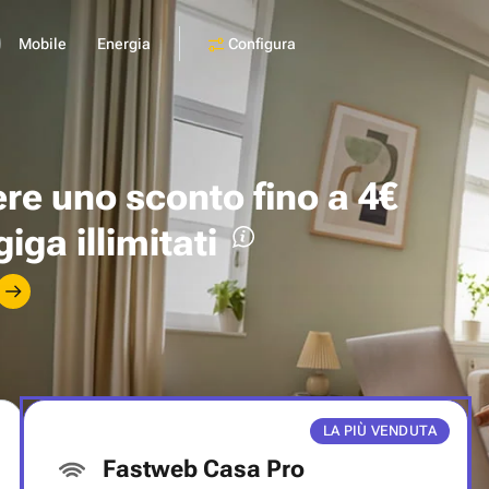
Configura
Mobile
Energia
ere uno
sconto fino a 4€
giga illimitati
LA PIÙ VENDUTA
Fastweb Casa Pro