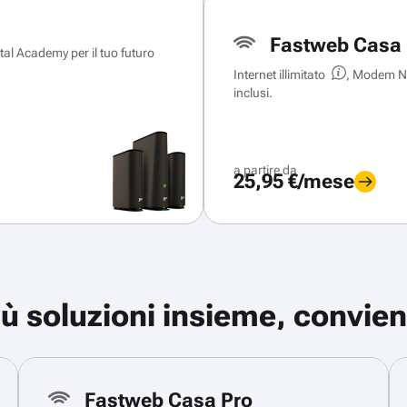
Fastweb Casa 
ital Academy per il tuo futuro
Internet illimitato
, Modem Ne
inclusi.
a partire da
25,95 €/mese
iù soluzioni insieme, convien
Fastweb Casa Pro