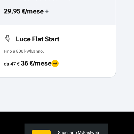
29,95 €/mese
+
Luce Flat Start
Fino a 800 kWh/anno.
36 €/mese
da 47 €
Super app MyFastweb