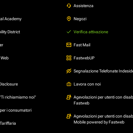
Assistenza
tal Academy
Negozi
ity District
Verifica attivazione
er
Fast Mail
l Web
FastwebUP
Segnalazione Telefonate Indesid
Disclosure
Lavora con noi
"Ti richiamiamo noi"
Agevolazioni per utenti con disabi
Fastweb
per i consumatori
Agevolazioni per utenti con disabi
Mobile powered by Fastweb
ariffaria