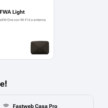
FWA Light
XXt One con Wi‑Fi 6 e antenna
e!
Fastweb Casa Pro