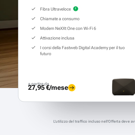
Fibra Ultraveloce
Chiamate a consumo
Modem NeXXt One con Wi‑Fi 6
Attivazione inclusa
I corsi della Fastweb Digital Academy per il tuo
futuro
a partire da
27,95 €/mese
L’utilizzo del traffico incluso nell’Offerta deve 