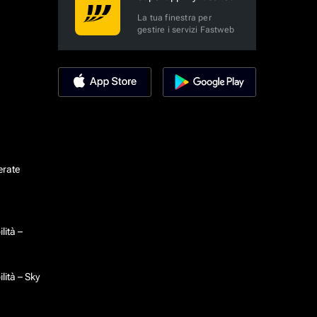
La tua finestra per
gestire i servizi Fastweb
erate
lità –
lità – Sky