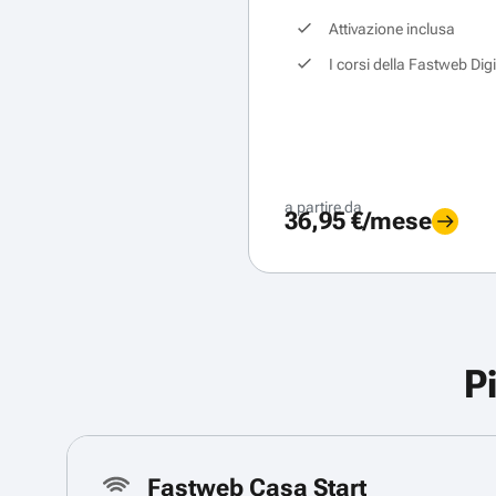
Attivazione inclusa
I corsi della Fastweb Dig
a partire da
36,95 €/mese
P
Fastweb Casa Start