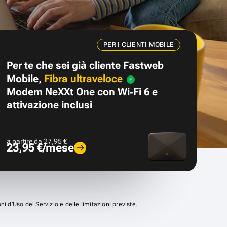
PER I CLIENTI MOBILE
Per te che sei già cliente Fastweb
Mobile,
Fibra ultraveloce
Modem NeXXt One con Wi‑Fi 6 e
attivazione inclusi
a partire da
27,95 €
23,95 €/mese
ni d’Uso del Servizio e delle limitazioni previste
.