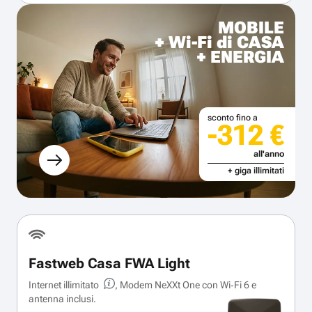
MOBILE
+ Wi-Fi di CASA
+ ENERGIA
sconto fino a
-312 €
all'anno
+ giga illimitati
Fastweb Casa FWA Light
Internet illimitato
, Modem NeXXt One con Wi‑Fi 6 e
antenna inclusi.