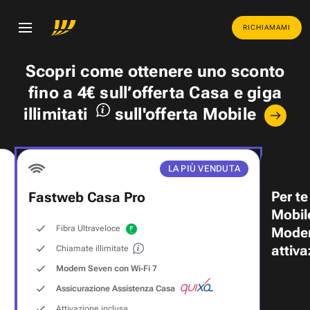
RICHIAMAMI
Scopri come ottenere uno
sconto
fino a 4€
sull’offerta Casa e
giga
illimitati
sull'offerta Mobile
LA PIÙ VENDUTA
Per te
Fastweb Casa Pro
Mobil
Fibra Ultraveloce
Modem
attiva
Chiamate illimitate
Modem Seven con Wi‑Fi 7
Assicurazione Assistenza Casa
Attivazione inclusa