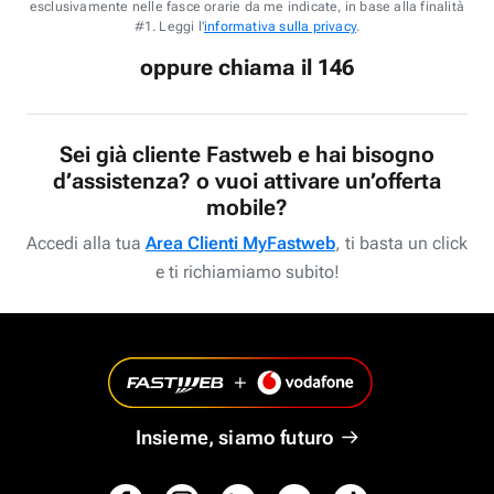
esclusivamente nelle fasce orarie da me indicate, in base alla finalità
#1. Leggi l'
informativa sulla privacy
.
oppure chiama il 146
Sei già cliente Fastweb e hai bisogno
d’assistenza? o vuoi attivare un’offerta
mobile?
Accedi alla tua
Area Clienti MyFastweb
, ti basta un click
e ti richiamiamo subito!
Insieme, siamo futuro