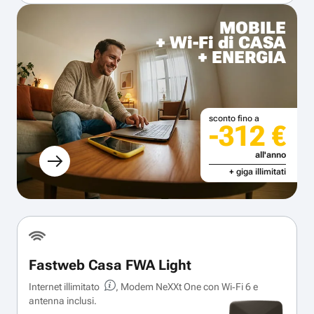
MOBILE
+ Wi-Fi di CASA
+ ENERGIA
sconto fino a
-312 €
all'anno
+ giga illimitati
Fastweb Casa FWA Light
Internet illimitato
, Modem NeXXt One con Wi‑Fi 6 e
antenna inclusi.