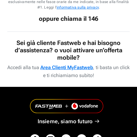
esclusivamente nelle fasce orarie da me indicate, in base alla finalità
#1. Leggi l'
informativa sulla privacy
.
oppure chiama il 146
Sei già cliente Fastweb e hai bisogno
d’assistenza? o vuoi attivare un’offerta
mobile?
Accedi alla tua
Area Clienti MyFastweb
, ti basta un click
e ti richiamiamo subito!
Insieme, siamo futuro