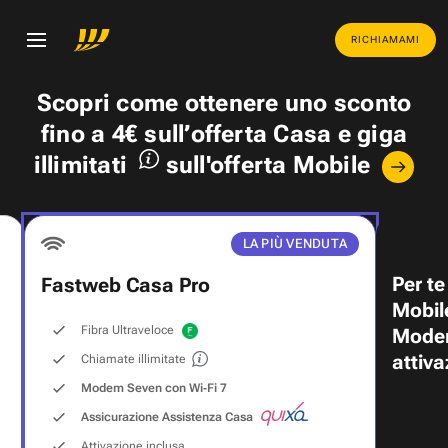
RICHIAMAMI
Scopri come ottenere uno
sconto
fino a 4€
sull’offerta Casa e
giga
illimitati
sull'offerta Mobile
LA PIÙ VENDUTA
Per te
Fastweb Casa Pro
Mobil
Fibra Ultraveloce
Modem
attiva
Chiamate illimitate
Modem Seven con Wi‑Fi 7
Assicurazione Assistenza Casa
Attivazione inclusa