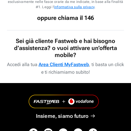
esclusivamente nelle fasce orarie da me indicate, in base alla finalità
#1. Leggi l'
informativa sulla privacy
.
oppure chiama il 146
Sei già cliente Fastweb e hai bisogno
d’assistenza? o vuoi attivare un’offerta
mobile?
Accedi alla tua
Area Clienti MyFastweb
, ti basta un click
e ti richiamiamo subito!
Insieme, siamo futuro