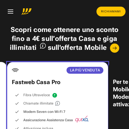
RICHIAMAMI
Scopri come ottenere uno
sconto
fino a 4€
sull’offerta Casa e
giga
illimitati
sull'offerta Mobile
LA PIÙ VENDUTA
Per te
Fastweb Casa Pro
Mobil
Fibra Ultraveloce
Modem
attiva
Chiamate illimitate
Modem Seven con Wi‑Fi 7
Assicurazione Assistenza Casa
Attivazione inclusa