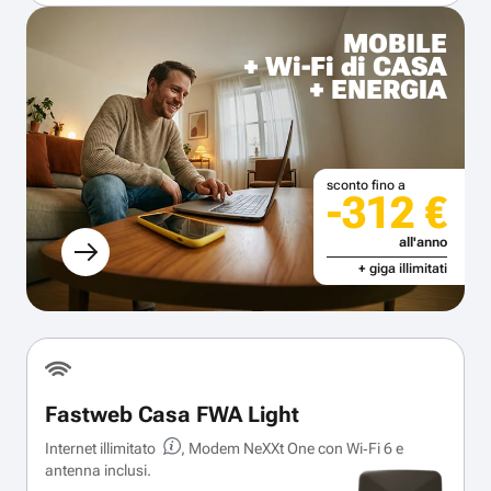
MOBILE
+ Wi-Fi di CASA
+ ENERGIA
sconto fino a
-312 €
all'anno
+ giga illimitati
Fastweb Casa FWA Light
Internet illimitato
, Modem NeXXt One con Wi‑Fi 6 e
antenna inclusi.