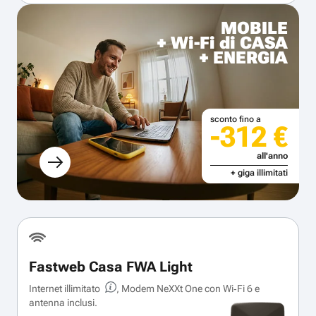
MOBILE
+ Wi-Fi di CASA
+ ENERGIA
sconto fino a
-312 €
all'anno
+ giga illimitati
Fastweb Casa FWA Light
Internet illimitato
, Modem NeXXt One con Wi‑Fi 6 e
antenna inclusi.