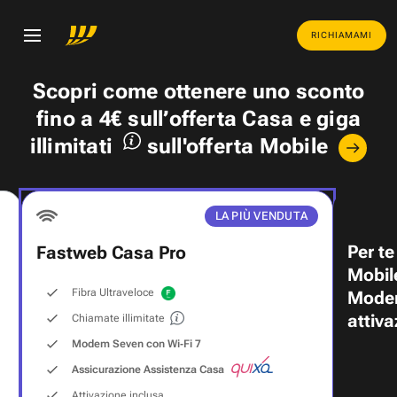
RICHIAMAMI
Scopri come ottenere uno
sconto
fino a 4€
sull’offerta Casa e
giga
illimitati
sull'offerta Mobile
LA PIÙ VENDUTA
Per te
Fastweb Casa Pro
Mobil
Fibra Ultraveloce
Modem
attiva
Chiamate illimitate
Modem Seven con Wi‑Fi 7
Assicurazione Assistenza Casa
Attivazione inclusa