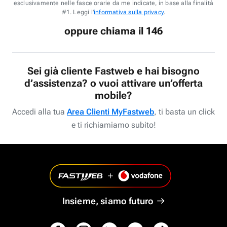
esclusivamente nelle fasce orarie da me indicate, in base alla finalità
#1. Leggi l'
informativa sulla privacy
.
oppure chiama il 146
Sei già cliente Fastweb e hai bisogno
d’assistenza? o vuoi attivare un’offerta
mobile?
Accedi alla tua
Area Clienti MyFastweb
, ti basta un click
e ti richiamiamo subito!
Insieme, siamo futuro