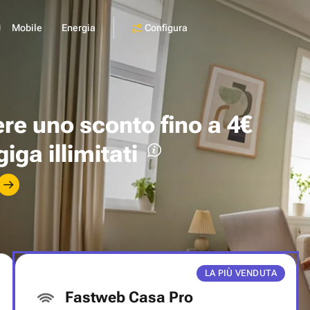
Configura
Mobile
Energia
ere uno
sconto fino a 4€
giga illimitati
LA PIÙ VENDUTA
Fastweb Casa Pro