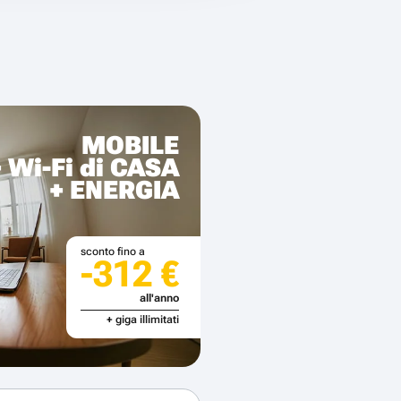
MOBILE
+ Wi-Fi di CASA
+ ENERGIA
sconto fino a
-312 €
all'anno
+ giga illimitati