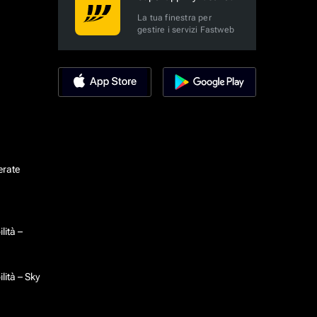
La tua finestra per
gestire i servizi Fastweb
erate
lità –
lità – Sky