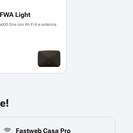
FWA Light
XXt One con Wi‑Fi 6 e antenna
e!
Fastweb Casa Pro