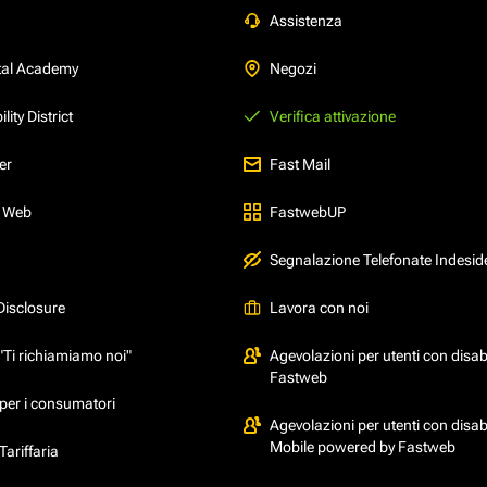
Assistenza
tal Academy
Negozi
ity District
Verifica attivazione
er
Fast Mail
l Web
FastwebUP
Segnalazione Telefonate Indesid
Disclosure
Lavora con noi
"Ti richiamiamo noi"
Agevolazioni per utenti con disabi
Fastweb
per i consumatori
Agevolazioni per utenti con disabi
Mobile powered by Fastweb
ariffaria