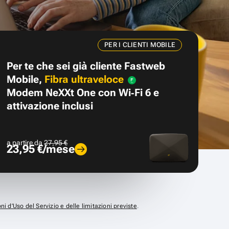
PER I CLIENTI MOBILE
Per te che sei già cliente Fastweb
Mobile,
Fibra ultraveloce
Modem NeXXt One con Wi‑Fi 6 e
attivazione inclusi
a partire da
27,95 €
23,95 €/mese
ni d’Uso del Servizio e delle limitazioni previste
.