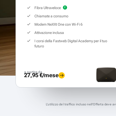
Fibra Ultraveloce
Chiamate a consumo
Modem NeXXt One con Wi‑Fi 6
Attivazione inclusa
I corsi della Fastweb Digital Academy per il tuo
futuro
a partire da
27,95 €/mese
L’utilizzo del traffico incluso nell’Offerta deve 