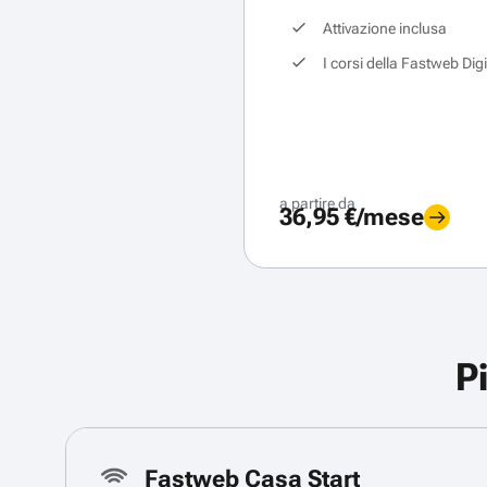
Attivazione inclusa
I corsi della Fastweb Dig
a partire da
36,95 €/mese
P
Fastweb Casa Start