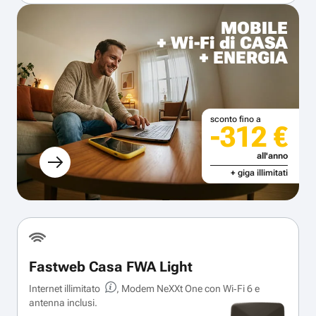
MOBILE
+ Wi-Fi di CASA
+ ENERGIA
sconto fino a
-312 €
all'anno
+ giga illimitati
Fastweb Casa FWA Light
Internet illimitato
, Modem NeXXt One con Wi‑Fi 6 e
antenna inclusi.