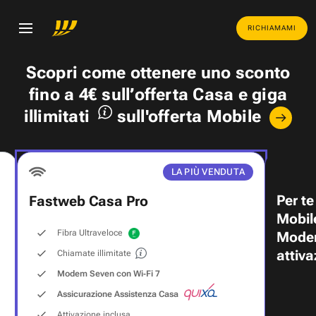
RICHIAMAMI
Scopri come ottenere uno
sconto
fino a 4€
sull’offerta Casa e
giga
illimitati
sull'offerta Mobile
LA PIÙ VENDUTA
Per te
Fastweb Casa Pro
Mobil
Fibra Ultraveloce
Modem
attiva
Chiamate illimitate
Modem Seven con Wi‑Fi 7
Assicurazione Assistenza Casa
Attivazione inclusa