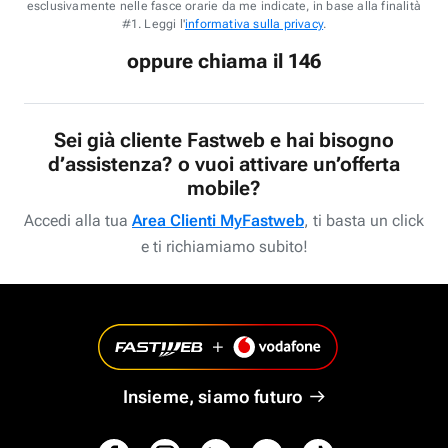
esclusivamente nelle fasce orarie da me indicate, in base alla finalità
#1. Leggi l'
informativa sulla privacy
.
oppure chiama il 146
Sei già cliente Fastweb e hai bisogno
d’assistenza? o vuoi attivare un’offerta
mobile?
Accedi alla tua
Area Clienti MyFastweb
, ti basta un click
e ti richiamiamo subito!
Insieme, siamo futuro