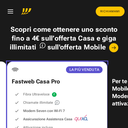
RICHIAMAMI
Scopri come ottenere uno
sconto
fino a 4€
sull’offerta Casa e
giga
illimitati
sull'offerta Mobile
LA PIÙ VENDUTA
Per te
Fastweb Casa Pro
Mobil
Fibra Ultraveloce
Modem
attiva
Chiamate illimitate
Modem Seven con Wi‑Fi 7
Assicurazione Assistenza Casa
Attivazione inclusa