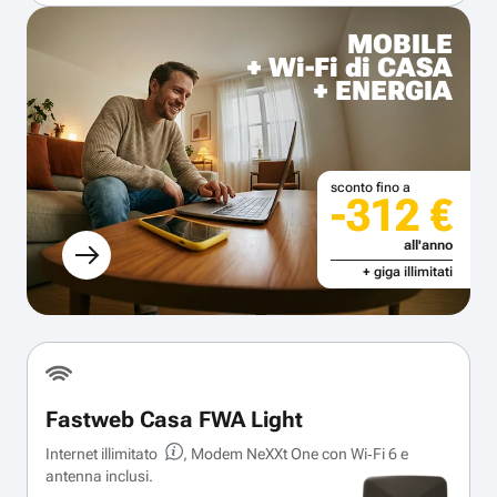
MOBILE
+ Wi-Fi di CASA
+ ENERGIA
sconto fino a
-312 €
all'anno
+ giga illimitati
Fastweb Casa FWA Light
Internet illimitato
, Modem NeXXt One con Wi‑Fi 6 e
antenna inclusi.