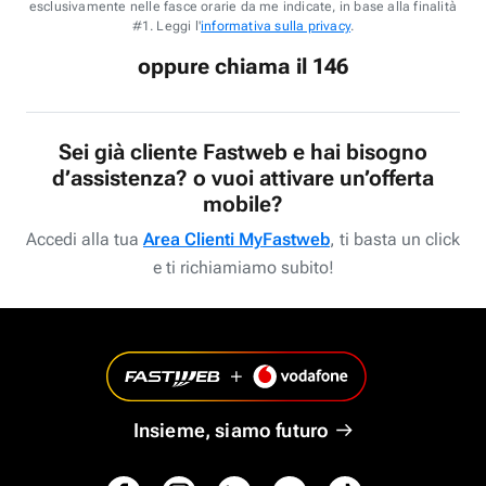
esclusivamente nelle fasce orarie da me indicate, in base alla finalità
#1. Leggi l'
informativa sulla privacy
.
oppure chiama il 146
Sei già cliente Fastweb e hai bisogno
d’assistenza? o vuoi attivare un’offerta
mobile?
Accedi alla tua
Area Clienti MyFastweb
, ti basta un click
e ti richiamiamo subito!
Insieme, siamo futuro