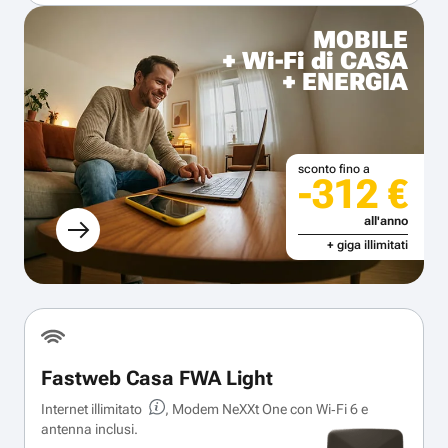
MOBILE
+ Wi-Fi di CASA
+ ENERGIA
sconto fino a
-312 €
all'anno
+ giga illimitati
Fastweb Casa FWA Light
Internet illimitato
, Modem NeXXt One con Wi‑Fi 6 e
antenna inclusi.