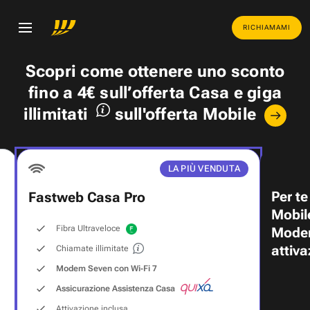
RICHIAMAMI
Scopri come ottenere uno
sconto
fino a 4€
sull’offerta Casa e
giga
illimitati
sull'offerta Mobile
LA PIÙ VENDUTA
Per te
Fastweb Casa Pro
Mobil
Fibra Ultraveloce
Modem
attiva
Chiamate illimitate
Modem Seven con Wi‑Fi 7
Assicurazione Assistenza Casa
Attivazione inclusa