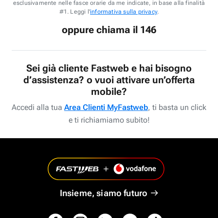
esclusivamente nelle fasce orarie da me indicate, in base alla finalità
#1. Leggi l'
informativa sulla privacy
.
oppure chiama il 146
Sei già cliente Fastweb e hai bisogno
d’assistenza? o vuoi attivare un’offerta
mobile?
Accedi alla tua
Area Clienti MyFastweb
, ti basta un click
e ti richiamiamo subito!
Insieme, siamo futuro