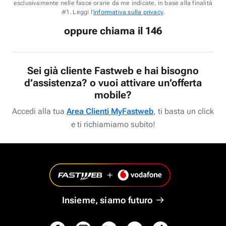
esclusivamente nelle fasce orarie da me indicate, in base alla finalità
#1. Leggi l'
informativa sulla privacy
.
oppure chiama il 146
Sei già cliente Fastweb e hai bisogno
d’assistenza? o vuoi attivare un’offerta
mobile?
Accedi alla tua
Area Clienti MyFastweb
, ti basta un click
e ti richiamiamo subito!
Insieme, siamo futuro