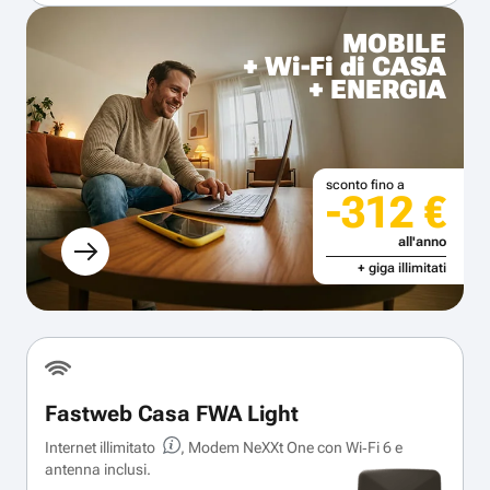
MOBILE
+ Wi-Fi di CASA
+ ENERGIA
sconto fino a
-312 €
all'anno
+ giga illimitati
Fastweb Casa FWA Light
Internet illimitato
, Modem NeXXt One con Wi‑Fi 6 e
antenna inclusi.