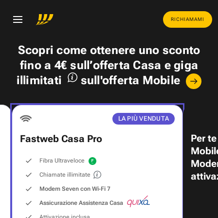
RICHIAMAMI
Scopri come ottenere uno
sconto
fino a 4€
sull’offerta Casa e
giga
illimitati
sull'offerta Mobile
LA PIÙ VENDUTA
Per te
Fastweb Casa Pro
Mobil
Fibra Ultraveloce
Modem
attiva
Chiamate illimitate
Modem Seven con Wi‑Fi 7
Assicurazione Assistenza Casa
Attivazione inclusa