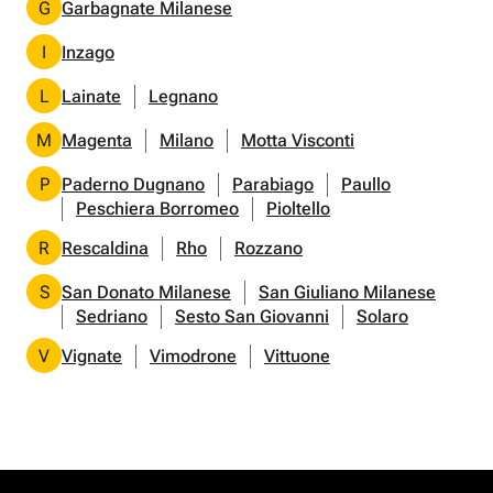
G
Garbagnate Milanese
I
Inzago
L
Lainate
Legnano
M
Magenta
Milano
Motta Visconti
P
Paderno Dugnano
Parabiago
Paullo
Peschiera Borromeo
Pioltello
R
Rescaldina
Rho
Rozzano
S
San Donato Milanese
San Giuliano Milanese
Sedriano
Sesto San Giovanni
Solaro
V
Vignate
Vimodrone
Vittuone