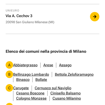
UNIEURO
Via A. Cechov 3
20098 San Giuliano Milanese (MI)
Elenco dei comuni nella provincia di Milano
A
Abbiategrasso
Arese
Assago
B
Bellinzago Lombardo
Bettola Zeloforamagno
Binasco
Bollate
C
Carugate
Cernusco sul Naviglio
Cesano Boscone
Cinisello Balsamo
Cologno Monzese
Cusano Milanino