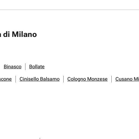
a di Milano
Binasco
Bollate
scone
Cinisello Balsamo
Cologno Monzese
Cusano Mi