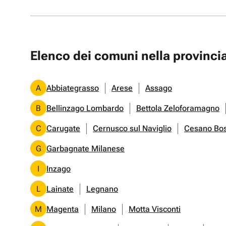
Elenco dei comuni nella provinci
A
Abbiategrasso
Arese
Assago
B
Bellinzago Lombardo
Bettola Zeloforamagno
C
Carugate
Cernusco sul Naviglio
Cesano Bo
G
Garbagnate Milanese
I
Inzago
L
Lainate
Legnano
M
Magenta
Milano
Motta Visconti