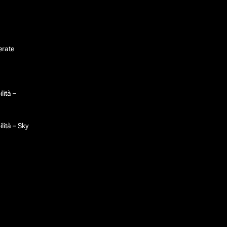
erate
lità –
lità – Sky