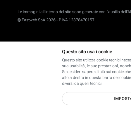
Le immagini all’interno del sito sono generate con l'ausilio dell'AI
© Fastweb SpA 2026 -
P.IVA 12878470157