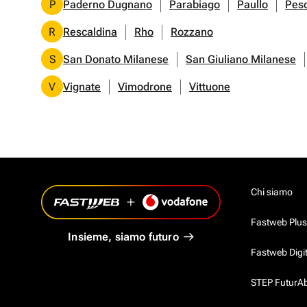
P
Paderno Dugnano
Parabiago
Paullo
Pes
R
Rescaldina
Rho
Rozzano
S
San Donato Milanese
San Giuliano Milanese
V
Vignate
Vimodrone
Vittuone
Chi siamo
Fastweb Plus
Insieme, siamo futuro
Fastweb Digi
STEP FuturAbil