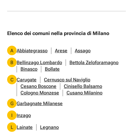
Elenco dei comuni nella provincia di Milano
A
Abbiategrasso
Arese
Assago
B
Bellinzago Lombardo
Bettola Zeloforamagno
Binasco
Bollate
C
Carugate
Cernusco sul Naviglio
Cesano Boscone
Cinisello Balsamo
Cologno Monzese
Cusano Milanino
G
Garbagnate Milanese
I
Inzago
L
Lainate
Legnano