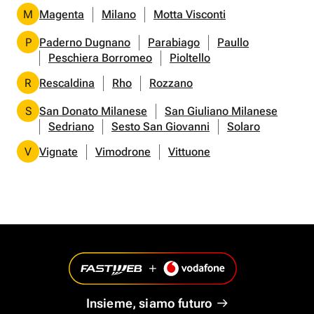
M
Magenta
Milano
Motta Visconti
P
Paderno Dugnano
Parabiago
Paullo
Peschiera Borromeo
Pioltello
R
Rescaldina
Rho
Rozzano
S
San Donato Milanese
San Giuliano Milanese
Sedriano
Sesto San Giovanni
Solaro
V
Vignate
Vimodrone
Vittuone
Insieme, siamo futuro