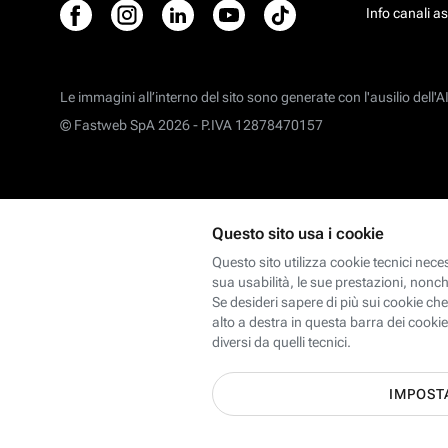
Info canali a
Le immagini all’interno del sito sono generate con l'ausilio dell'AI
© Fastweb SpA 2026 -
P.IVA 12878470157