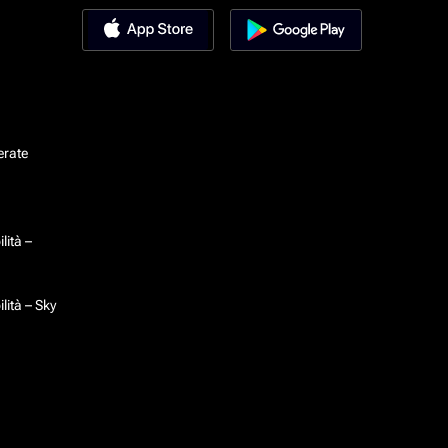
erate
lità –
lità – Sky