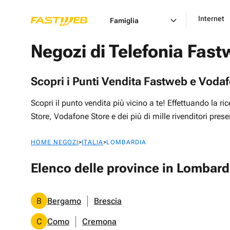
Internet
Famiglia
Negozi di Telefonia Fast
Scopri i Punti Vendita Fastweb e Vodaf
Scopri il punto vendita più vicino a te! Effettuando la 
Store, Vodafone Store e dei più di mille rivenditori pres
>
>
HOME NEGOZI
ITALIA
LOMBARDIA
Elenco delle province in Lombard
B
Bergamo
Brescia
C
Como
Cremona