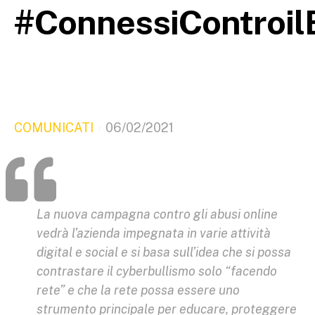
#ConnessiControil
COMUNICATI
06/02/2021
La nuova campagna contro gli abusi online
vedrà l’azienda impegnata in varie attività
digital e social e si basa sull’idea che si possa
contrastare il cyberbullismo solo “facendo
rete” e che la rete possa essere uno
strumento principale per educare, proteggere