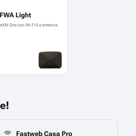
FWA Light
XXt One con Wi‑Fi 6 e antenna
e!
Fastweb Casa Pro