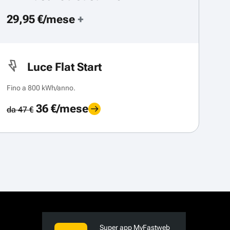
29,95 €/mese
+
Luce Flat Start
Fino a 800 kWh/anno.
36 €/mese
da 47 €
Super app MyFastweb