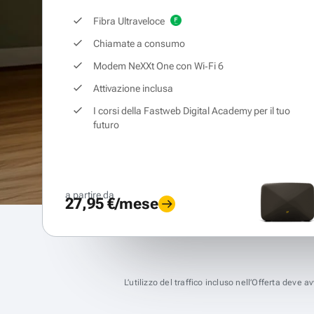
Fibra Ultraveloce
Chiamate a consumo
Modem NeXXt One con Wi‑Fi 6
Attivazione inclusa
I corsi della Fastweb Digital Academy per il tuo
futuro
a partire da
27,95 €/mese
L’utilizzo del traffico incluso nell’Offerta deve 