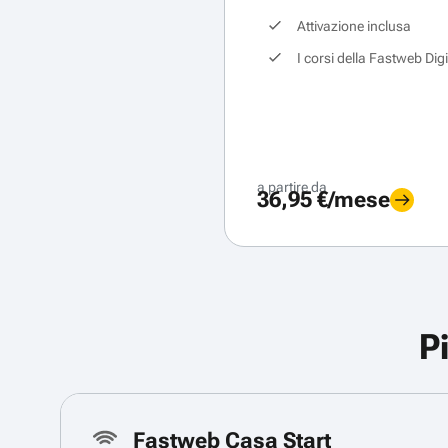
Attivazione inclusa
I corsi della Fastweb Dig
a partire da
36,95 €/mese
P
Fastweb Casa Start