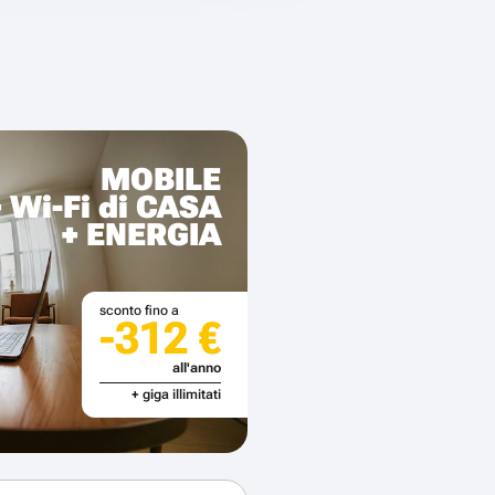
MOBILE
+ Wi-Fi di CASA
+ ENERGIA
sconto fino a
-312 €
all'anno
+ giga illimitati