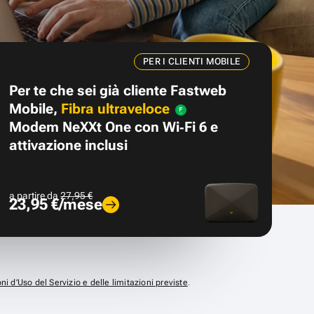
PER I CLIENTI MOBILE
Per te che sei già cliente Fastweb
Mobile,
Fibra ultraveloce
Modem NeXXt One con Wi‑Fi 6 e
attivazione inclusi
a partire da
27,95 €
23,95 €/mese
ni d’Uso del Servizio e delle limitazioni previste
.