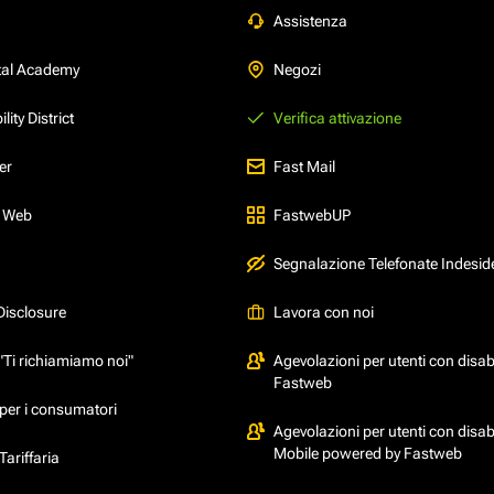
Assistenza
tal Academy
Negozi
ity District
Verifica attivazione
er
Fast Mail
l Web
FastwebUP
Segnalazione Telefonate Indesid
Disclosure
Lavora con noi
"Ti richiamiamo noi"
Agevolazioni per utenti con disabi
Fastweb
per i consumatori
Agevolazioni per utenti con disabi
Mobile powered by Fastweb
ariffaria