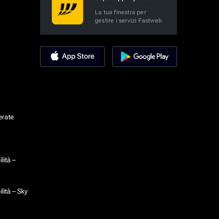
La tua finestra per
gestire i servizi Fastweb
erate
lità –
lità – Sky