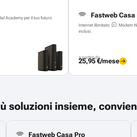
Fastweb Casa 
ital Academy per il tuo futuro
Internet illimitato
, Modem Ne
inclusi.
a partire da
25,95 €/mese
iù soluzioni insieme, convien
Fastweb Casa Pro