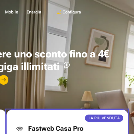
Configura
Mobile
Energia
ere uno
sconto fino a 4€
giga illimitati
LA PIÙ VENDUTA
Fastweb Casa Pro