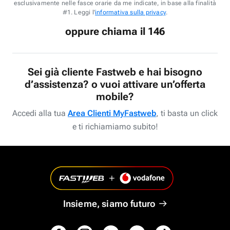
esclusivamente nelle fasce orarie da me indicate, in base alla finalità
#1. Leggi l'
informativa sulla privacy
.
oppure chiama il 146
Sei già cliente Fastweb e hai bisogno
d’assistenza? o vuoi attivare un’offerta
mobile?
Accedi alla tua
Area Clienti MyFastweb
, ti basta un click
e ti richiamiamo subito!
Insieme, siamo futuro