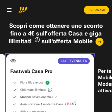
RICHIAMAMI
Scopri come ottenere uno
sconto
fino a 4€
sull’offerta Casa e
giga
illimitati
sull'offerta Mobile
LA PIÙ VENDUTA
Per te
Fastweb Casa Pro
Mobil
Fibra Ultraveloce
Modem
attiva
Chiamate illimitate
Modem Seven con Wi‑Fi 7
Assicurazione Assistenza Casa
Attivazione inclusa