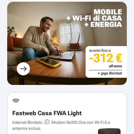
MOBILE
+ Wi-Fi di CASA
+ ENERGIA
sconto fino a
-312 €
all'anno
+ giga illimitati
Fastweb Casa FWA Light
Internet illimitato
, Modem NeXXt One con Wi‑Fi 6 e
antenna inclusi.