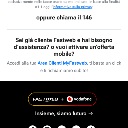
esclusivamente nelle fasce orarie da me indicate, in base alla finalità
#1. Leggi l'
informativa sulla privacy
.
oppure chiama il 146
Sei già cliente Fastweb e hai bisogno
d’assistenza? o vuoi attivare un’offerta
mobile?
Accedi alla tua
Area Clienti MyFastweb
, ti basta un click
e ti richiamiamo subito!
Insieme, siamo futuro