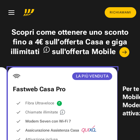
RICHIAMAMI
Scopri come ottenere uno
sconto
fino a 4€
sull’offerta Casa e
giga
illimitati
sull'offerta Mobile
LA PIÙ VENDUTA
Per te
Fastweb Casa Pro
Mobil
Fibra Ultraveloce
Modem
attiva
Chiamate illimitate
Modem Seven con Wi‑Fi 7
Assicurazione Assistenza Casa
Attivazione inclusa