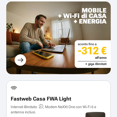
MOBILE
+ Wi-Fi di CASA
+ ENERGIA
sconto fino a
-312 €
all'anno
+ giga illimitati
Fastweb Casa FWA Light
Internet illimitato
, Modem NeXXt One con Wi‑Fi 6 e
antenna inclusi.