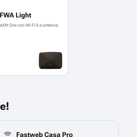
FWA Light
XXt One con Wi‑Fi 6 e antenna
e!
Fastweb Casa Pro