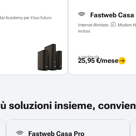
Fastweb Casa 
ital Academy per il tuo futuro
Internet illimitato
, Modem Ne
inclusi.
a partire da
25,95 €/mese
iù soluzioni insieme, convien
Fastweb Casa Pro