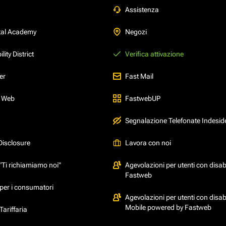
Assistenza
tal Academy
Negozi
ity District
Verifica attivazione
er
Fast Mail
l Web
FastwebUP
Segnalazione Telefonate Indesid
Disclosure
Lavora con noi
"Ti richiamiamo noi"
Agevolazioni per utenti con disabi
Fastweb
per i consumatori
Agevolazioni per utenti con disabi
Mobile powered by Fastweb
ariffaria