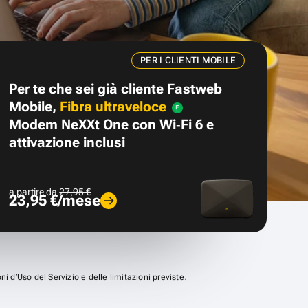
PER I CLIENTI MOBILE
Per te che sei già cliente Fastweb
Mobile,
Fibra ultraveloce
Modem NeXXt One con Wi‑Fi 6 e
attivazione inclusi
a partire da
27,95 €
23,95 €/mese
ni d’Uso del Servizio e delle limitazioni previste
.