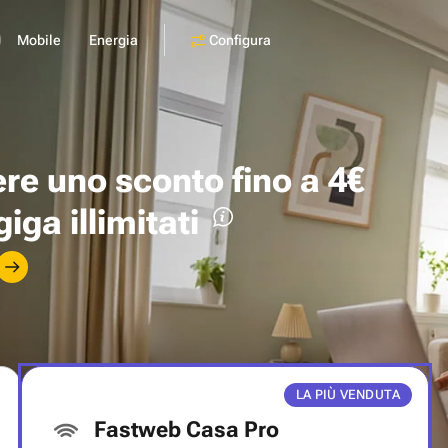
Configura
Mobile
Energia
ere uno
sconto fino a 4€
giga illimitati
LA PIÙ VENDUTA
Fastweb Casa Pro