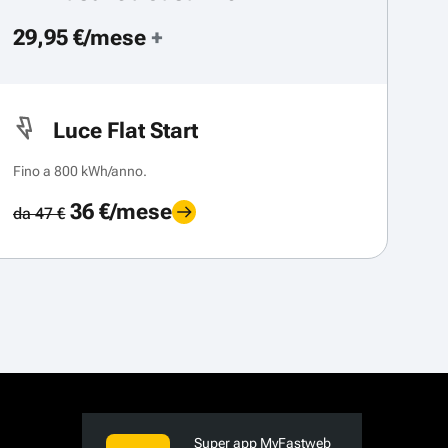
29,95 €/mese
+
Luce Flat Start
Fino a 800 kWh/anno.
36 €/mese
da 47 €
Super app MyFastweb