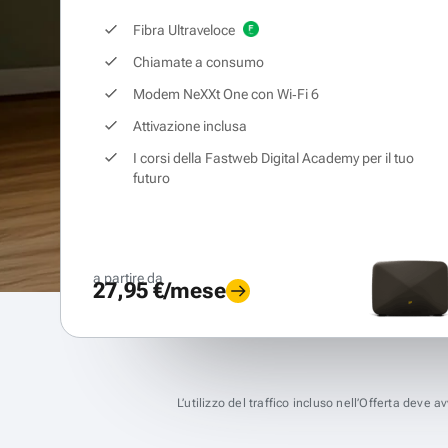
Fibra Ultraveloce
Chiamate a consumo
Modem NeXXt One con Wi‑Fi 6
Attivazione inclusa
I corsi della Fastweb Digital Academy per il tuo
futuro
a partire da
27,95 €/mese
L’utilizzo del traffico incluso nell’Offerta deve 