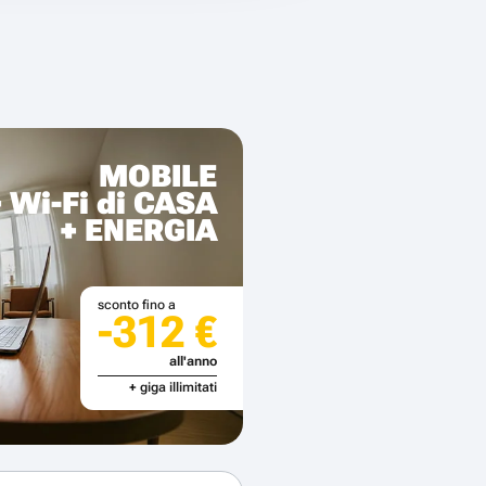
MOBILE
+ Wi-Fi di CASA
+ ENERGIA
sconto fino a
-312 €
all'anno
+ giga illimitati