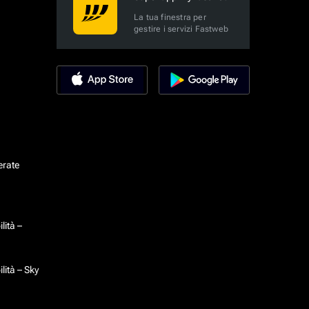
La tua finestra per
gestire i servizi Fastweb
erate
lità –
lità – Sky