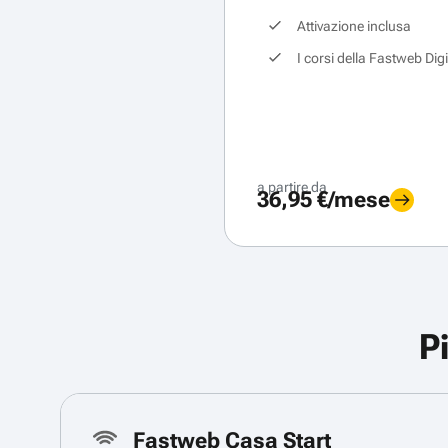
Attivazione inclusa
I corsi della Fastweb Dig
a partire da
36,95 €/mese
P
Fastweb Casa Start