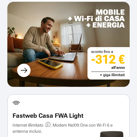
MOBILE
+ Wi-Fi di CASA
+ ENERGIA
sconto fino a
-312 €
all'anno
+ giga illimitati
Fastweb Casa FWA Light
Internet illimitato
, Modem NeXXt One con Wi‑Fi 6 e
antenna inclusi.