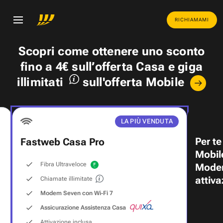
RICHIAMAMI
Scopri come ottenere uno
sconto
fino a 4€
sull’offerta Casa e
giga
illimitati
sull'offerta Mobile
LA PIÙ VENDUTA
Per te
Fastweb Casa Pro
Mobil
Fibra Ultraveloce
Modem
attiva
Chiamate illimitate
Modem Seven con Wi‑Fi 7
Assicurazione Assistenza Casa
Attivazione inclusa