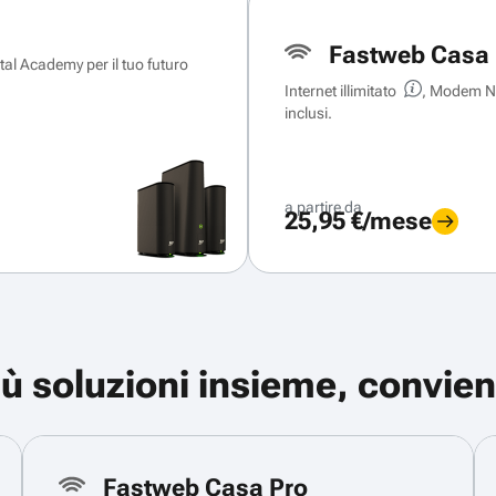
Fastweb Casa 
ital Academy per il tuo futuro
Internet illimitato
, Modem Ne
inclusi.
a partire da
25,95 €/mese
iù soluzioni insieme, convien
Fastweb Casa Pro