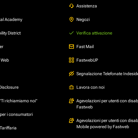
Assistenza
tal Academy
Negozi
ity District
Verifica attivazione
er
Fast Mail
l Web
FastwebUP
Segnalazione Telefonate Indesid
Disclosure
Lavora con noi
"Ti richiamiamo noi"
Agevolazioni per utenti con disabi
Fastweb
per i consumatori
Agevolazioni per utenti con disabi
Mobile powered by Fastweb
ariffaria