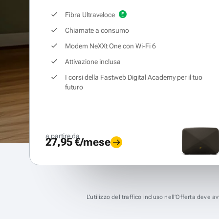
Fibra Ultraveloce
Chiamate a consumo
Modem NeXXt One con Wi‑Fi 6
Attivazione inclusa
I corsi della Fastweb Digital Academy per il tuo
futuro
a partire da
27,95 €/mese
L’utilizzo del traffico incluso nell’Offerta deve 