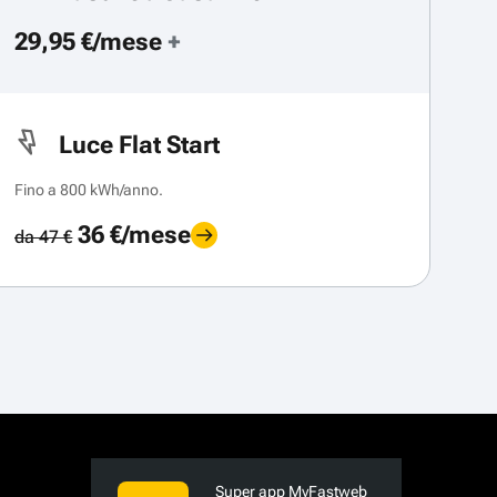
29,95 €/mese
+
Luce Flat Start
Fino a 800 kWh/anno.
36 €/mese
da 47 €
Super app MyFastweb