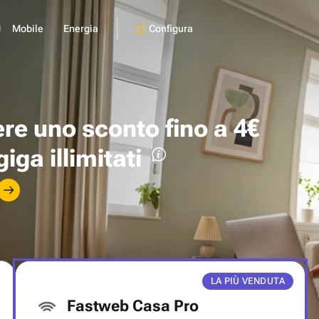
Configura
Mobile
Energia
ere uno
sconto fino a 4€
giga illimitati
LA PIÙ VENDUTA
Fastweb Casa Pro