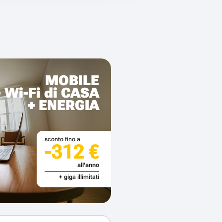
MOBILE
+ Wi-Fi di CASA
+ ENERGIA
sconto fino a
-312 €
all'anno
+ giga illimitati