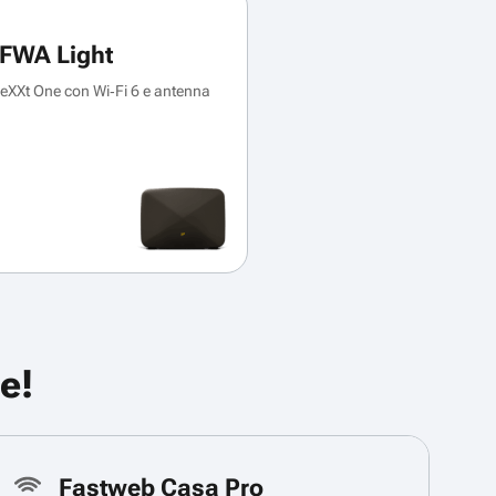
FWA Light
XXt One con Wi‑Fi 6 e antenna
e!
Fastweb Casa Pro