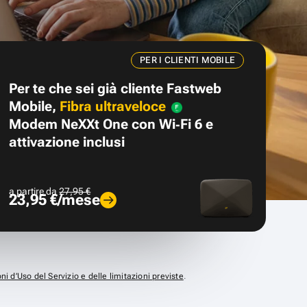
PER I CLIENTI MOBILE
Per te che sei già cliente Fastweb
Mobile,
Fibra ultraveloce
Modem NeXXt One con Wi‑Fi 6 e
attivazione inclusi
a partire da
27,95 €
23,95 €/mese
ni d’Uso del Servizio e delle limitazioni previste
.