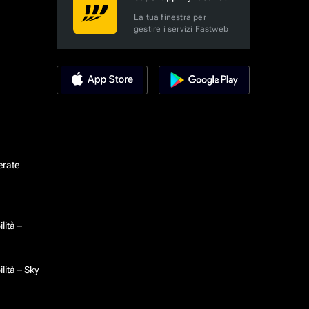
La tua finestra per
gestire i servizi Fastweb
erate
lità –
lità – Sky