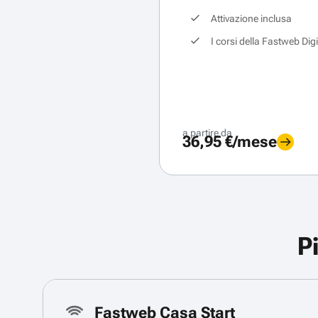
Attivazione inclusa
I corsi della Fastweb Dig
a partire da
36,95 €/mese
P
Fastweb Casa Start