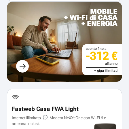
MOBILE
+ Wi-Fi di CASA
+ ENERGIA
sconto fino a
-312 €
all'anno
+ giga illimitati
Fastweb Casa FWA Light
Internet illimitato
, Modem NeXXt One con Wi‑Fi 6 e
antenna inclusi.