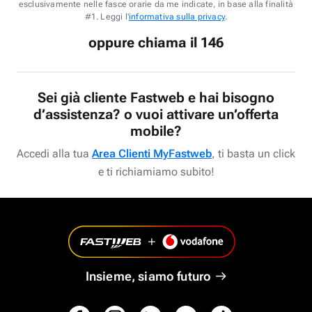
esclusivamente nelle fasce orarie da me indicate, in base alla finalità
#1. Leggi l'
informativa sulla privacy
.
oppure chiama il 146
Sei già cliente Fastweb e hai bisogno
d’assistenza? o vuoi attivare un’offerta
mobile?
Accedi alla tua
Area Clienti MyFastweb
, ti basta un click
e ti richiamiamo subito!
Insieme, siamo futuro