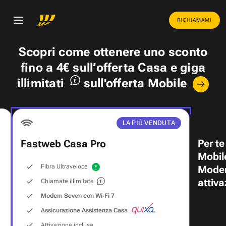
RICHIAMAMI
Scopri come ottenere uno
sconto
fino a 4€
sull’offerta Casa e
giga
illimitati
sull'offerta Mobile
LA PIÙ VENDUTA
Per te
Fastweb Casa Pro
Mobil
Fibra Ultraveloce
Modem
attiva
Chiamate illimitate
Modem Seven con Wi‑Fi 7
Assicurazione Assistenza Casa
Attivazione inclusa