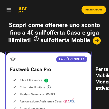
RICHIAMAMI
Scopri come ottenere uno
sconto
fino a 4€
sull’offerta Casa e
giga
illimitati
sull'offerta Mobile
LA PIÙ VENDUTA
Per te
Fastweb Casa Pro
Mobil
Fibra Ultraveloce
Modem
attiva
Chiamate illimitate
Modem Seven con Wi‑Fi 7
Assicurazione Assistenza Casa
Attivazione inclusa