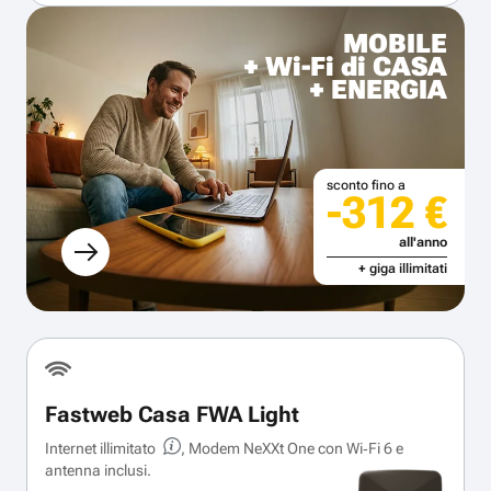
MOBILE
+ Wi-Fi di CASA
+ ENERGIA
sconto fino a
-312 €
all'anno
+ giga illimitati
Fastweb Casa FWA Light
Internet illimitato
, Modem NeXXt One con Wi‑Fi 6 e
antenna inclusi.