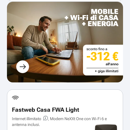
MOBILE
+ Wi-Fi di CASA
+ ENERGIA
sconto fino a
-312 €
all'anno
+ giga illimitati
Fastweb Casa FWA Light
Internet illimitato
, Modem NeXXt One con Wi‑Fi 6 e
antenna inclusi.