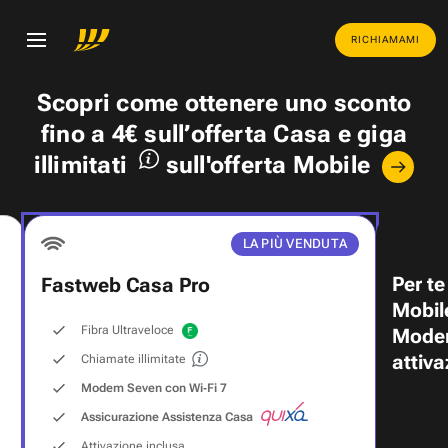
RICHIAMAMI
Scopri come ottenere uno
sconto
fino a 4€
sull’offerta Casa e
giga
illimitati
sull'offerta Mobile
LA PIÙ VENDUTA
Per te
Fastweb Casa Pro
Mobil
Fibra Ultraveloce
Modem
attiva
Chiamate illimitate
Modem Seven con Wi‑Fi 7
Assicurazione Assistenza Casa
Attivazione inclusa