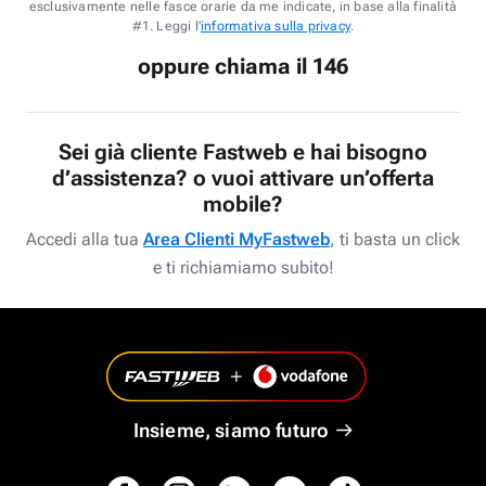
esclusivamente nelle fasce orarie da me indicate, in base alla finalità
#1. Leggi l'
informativa sulla privacy
.
oppure chiama il 146
Sei già cliente Fastweb e hai bisogno
d’assistenza? o vuoi attivare un’offerta
mobile?
Accedi alla tua
Area Clienti MyFastweb
, ti basta un click
e ti richiamiamo subito!
Insieme, siamo futuro