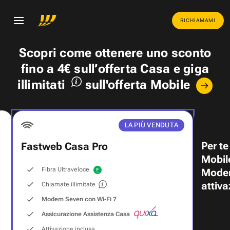
RICHIAMAMI
Scopri come ottenere uno
sconto
fino a 4€
sull’offerta Casa e
giga
illimitati
sull'offerta Mobile
LA PIÙ VENDUTA
Per te
Fastweb Casa Pro
Mobil
Fibra Ultraveloce
Modem
attiva
Chiamate illimitate
Modem Seven con Wi‑Fi 7
Assicurazione Assistenza Casa
Attivazione inclusa