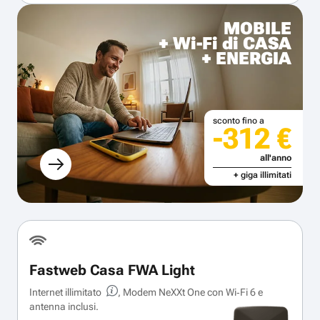
MOBILE
+ Wi-Fi di CASA
+ ENERGIA
sconto fino a
-312 €
all'anno
+ giga illimitati
Fastweb Casa FWA Light
Internet illimitato
, Modem NeXXt One con Wi‑Fi 6 e
antenna inclusi.