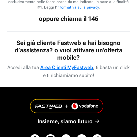
esclusivamente nelle fasce orarie da me indicate, in base alla finalità
#1. Leggi l'
informativa sulla privacy
.
oppure chiama il 146
Sei già cliente Fastweb e hai bisogno
d’assistenza? o vuoi attivare un’offerta
mobile?
Accedi alla tua
Area Clienti MyFastweb
, ti basta un click
e ti richiamiamo subito!
Insieme, siamo futuro