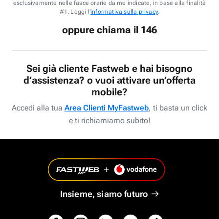
esclusivamente nelle fasce orarie da me indicate, in base alla finalità
#1. Leggi l'
informativa sulla privacy
.
oppure chiama il 146
Sei già cliente Fastweb e hai bisogno
d’assistenza? o vuoi attivare un’offerta
mobile?
Accedi alla tua
Area Clienti MyFastweb
, ti basta un click
e ti richiamiamo subito!
Insieme, siamo futuro