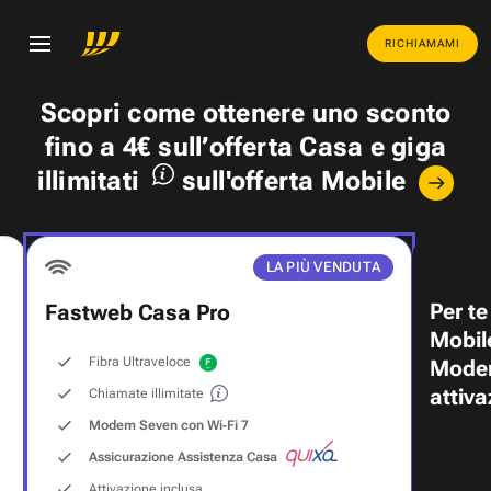
RICHIAMAMI
Scopri come ottenere uno
sconto
fino a 4€
sull’offerta Casa e
giga
illimitati
sull'offerta Mobile
LA PIÙ VENDUTA
Per te
Fastweb Casa Pro
Mobil
Fibra Ultraveloce
Modem
attiva
Chiamate illimitate
Modem Seven con Wi‑Fi 7
Assicurazione Assistenza Casa
Attivazione inclusa