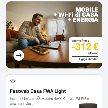
MOBILE
+ Wi-Fi di CASA
+ ENERGIA
sconto fino a
-312 €
all'anno
+ giga illimitati
Fastweb Casa FWA Light
Internet illimitato
, Modem NeXXt One con Wi‑Fi 6 e
antenna inclusi.