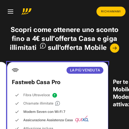
RICHIAMAMI
Scopri come ottenere uno
sconto
fino a 4€
sull’offerta Casa e
giga
illimitati
sull'offerta Mobile
LA PIÙ VENDUTA
Per te
Fastweb Casa Pro
Mobil
Fibra Ultraveloce
Modem
attiva
Chiamate illimitate
Modem Seven con Wi‑Fi 7
Assicurazione Assistenza Casa
Attivazione inclusa