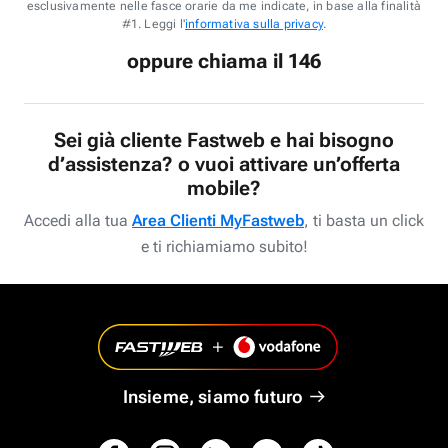
esclusivamente nelle fasce orarie da me indicate, in base alla finalità
#1. Leggi l'
informativa sulla privacy
.
oppure chiama il 146
Sei già cliente Fastweb e hai bisogno
d’assistenza? o vuoi attivare un’offerta
mobile?
Accedi alla tua
Area Clienti MyFastweb
, ti basta un click
e ti richiamiamo subito!
Insieme, siamo futuro