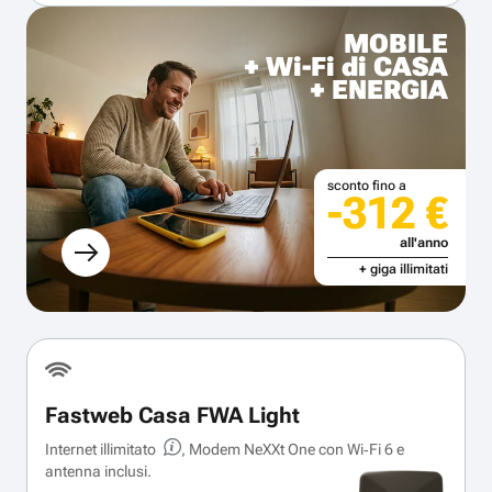
MOBILE
+ Wi-Fi di CASA
+ ENERGIA
sconto fino a
-312 €
all'anno
+ giga illimitati
Fastweb Casa FWA Light
Internet illimitato
, Modem NeXXt One con Wi‑Fi 6 e
antenna inclusi.